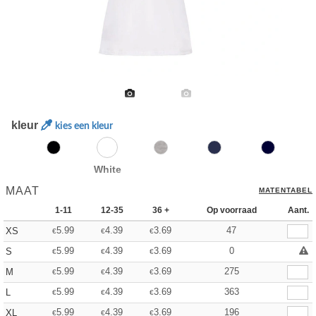
kleur
kies een kleur
White
MAAT
MATENTABEL
1-11
12-35
36 +
Op voorraad
Aant.
5.99
4.39
3.69
47
XS
€
€
€
5.99
4.39
3.69
0
S
€
€
€
5.99
4.39
3.69
275
M
€
€
€
5.99
4.39
3.69
363
L
€
€
€
5.99
4.39
3.69
196
XL
€
€
€