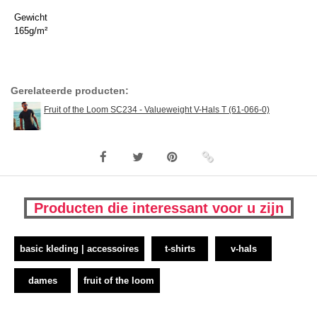
Gewicht
165g/m²
Gerelateerde producten:
Fruit of the Loom SC234 - Valueweight V-Hals T (61-066-0)
Producten die interessant voor u zijn
basic kleding | accessoires
t-shirts
v-hals
dames
fruit of the loom