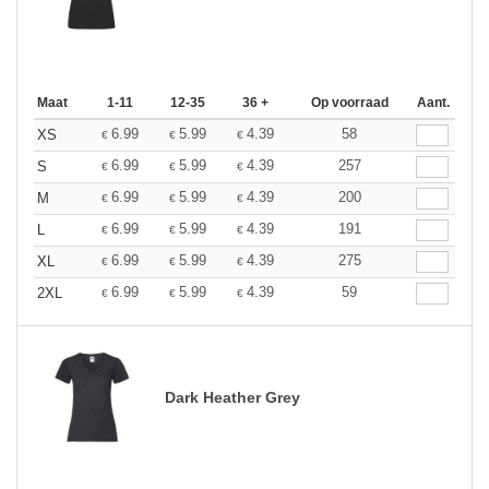
Maat
1-11
12-35
36 +
Op voorraad
Aant.
6.99
5.99
4.39
58
XS
€
€
€
6.99
5.99
4.39
257
S
€
€
€
6.99
5.99
4.39
200
M
€
€
€
6.99
5.99
4.39
191
L
€
€
€
6.99
5.99
4.39
275
XL
€
€
€
6.99
5.99
4.39
59
2XL
€
€
€
Dark Heather Grey