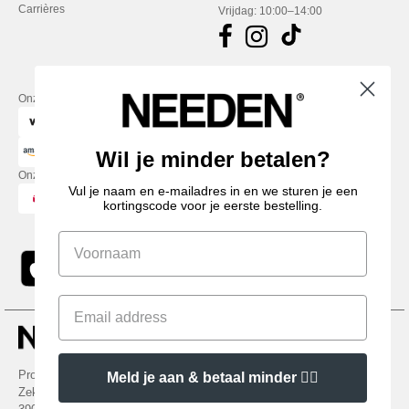
Carrières
Vrijdag: 10:00–14:00
Onze financiële partners
Wil je minder betalen?
Onze transporteurs
Vul je naam en e-mailadres in en we sturen je een
kortingscode voor je eerste bestelling.
Promotional Products Almere (P.P.A.) B.V.
Meld je aan & betaal minder 👍🏼
Zekeringstraat 46, 1014BT Amsterdam - VAT NL 005596191B03 - KvK