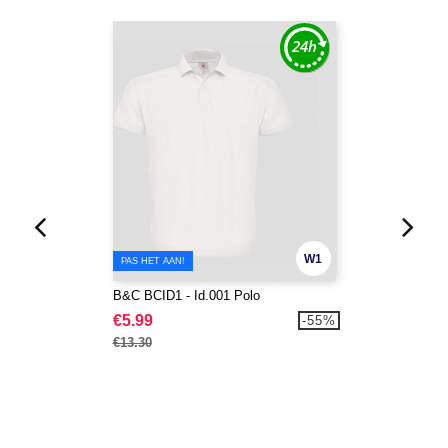
W1
PAS HET AAN!
B&C BCID1 - Id.001 Polo
€5.99
-55%
€13.30