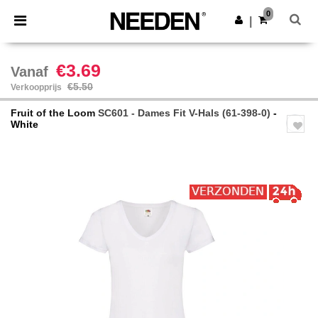
×
Needen-app
0
Download app
|
Betere prijzen in de app!
€3.69
Vanaf
€5.50
Verkoopprijs
Fruit of the Loom
SC601 - Dames Fit V-Hals (61-398-0)
-
White
Previous
Next