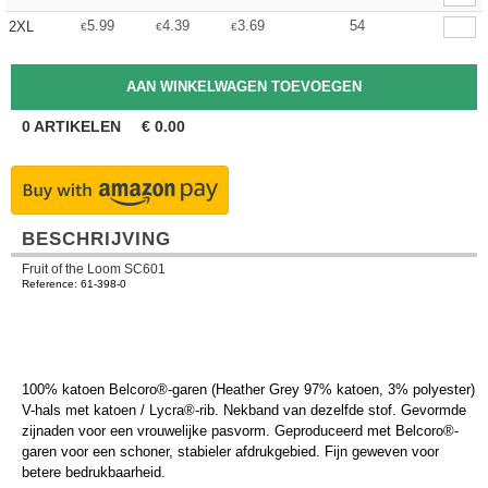
5.99
4.39
3.69
54
2XL
€
€
€
0
ARTIKELEN
€
0.00
BESCHRIJVING
Fruit of the Loom SC601
Reference: 61-398-0
100% katoen Belcoro®-garen (Heather Grey 97% katoen, 3% polyester)
V-hals met katoen / Lycra®-rib. Nekband van dezelfde stof. Gevormde
zijnaden voor een vrouwelijke pasvorm. Geproduceerd met Belcoro®-
garen voor een schoner, stabieler afdrukgebied. Fijn geweven voor
betere bedrukbaarheid.