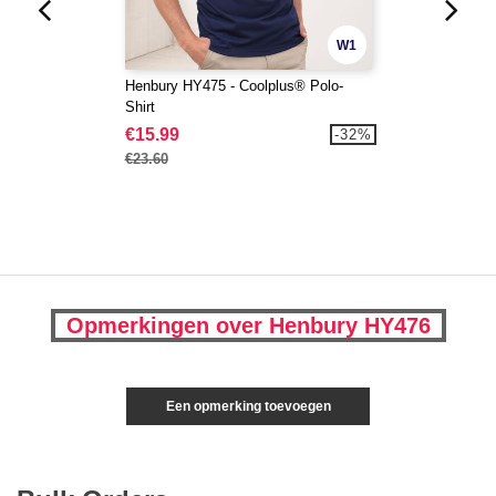
W1
Henbury HY475 - Coolplus® Polo-
Shirt
€15.99
-32%
€23.60
Opmerkingen over Henbury HY476
Een opmerking toevoegen