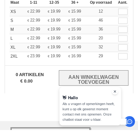
Maat
1-11
12-35
36 +
Op voorraad
Aant.
22.99
19.99
15.99
12
XS
€
€
€
22.99
19.99
15.99
46
S
€
€
€
22.99
19.99
15.99
36
M
€
€
€
22.99
19.99
15.99
20
L
€
€
€
22.99
19.99
15.99
32
XL
€
€
€
23.99
19.99
16.99
29
2XL
€
€
€
0
ARTIKELEN
€
0.00
👋
Hallo
Als u vragen of opmerkingen heeft,
kunt u op elk gewenst moment
contact met ons opnemen. Onze
chatbot staat voor u klaar.
registreer!