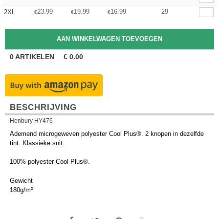
23.99
19.99
16.99
29
2XL
€
€
€
0
ARTIKELEN
€
0.00
BESCHRIJVING
Henbury HY476
Ademend microgeweven polyester Cool Plus®. 2 knopen in dezelfde
tint. Klassieke snit.
100% polyester Cool Plus®.
Gewicht
180g/m²