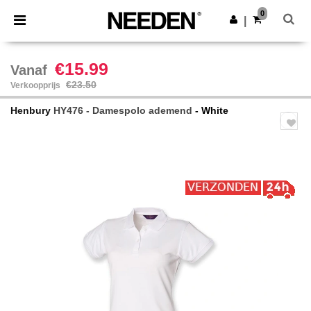
×
Needen-app
0
Download app
|
Betere prijzen in de app!
€15.99
Vanaf
€23.50
Verkoopprijs
Henbury
HY476 - Damespolo ademend
- White
Previous
Next