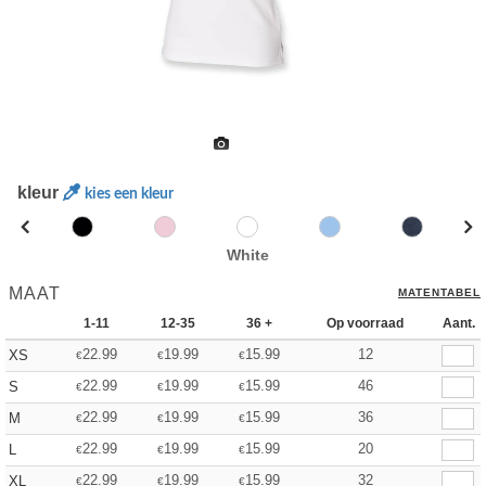
kleur
kies een kleur
White
MAAT
MATENTABEL
1-11
12-35
36 +
Op voorraad
Aant.
22.99
19.99
15.99
12
XS
€
€
€
22.99
19.99
15.99
46
S
€
€
€
22.99
19.99
15.99
36
M
€
€
€
22.99
19.99
15.99
20
L
€
€
€
22.99
19.99
15.99
32
XL
€
€
€