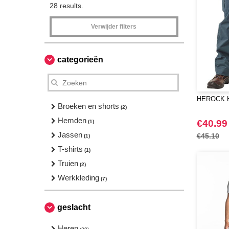
28 results.
Verwijder filters
categorieën
HEROCK H
Broeken en shorts
(2)
Hemden
€40.99
(1)
Jassen
€45.10
(1)
T-shirts
(1)
Truien
(2)
Werkkleding
(7)
geslacht
Heren