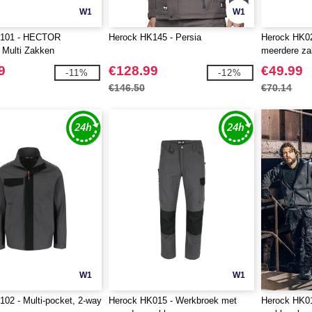
W1
W1
K101 - HECTOR
Herock HK145 - Persia
Herock HK02
 Multi Zakken
meerdere z
9
€128.99
€49.99
-11%
-12%
€146.50
€70.14
W1
W1
02 - Multi-pocket, 2-way
Herock HK015 - Werkbroek met
Herock HK01