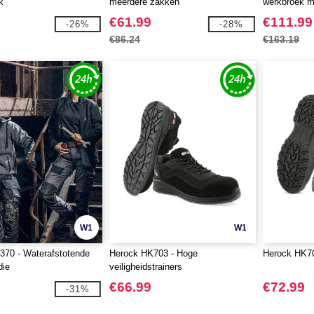
k
meerdere zakken
werkbroek 
technologie
€61.99
€111.99
-26%
-28%
€86.24
€163.19
W1
W1
370 - Waterafstotende
Herock HK703 - Hoge
Herock HK704
die
veiligheidstrainers
€66.99
€72.99
-31%