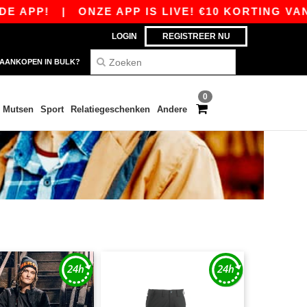
!
|
ONZE APP IS LIVE! €10 KORTING VANAF €8
LOGIN
REGISTREER NU
AANKOPEN IN BULK?
0
Mutsen
Sport
Relatiegeschenken
Andere