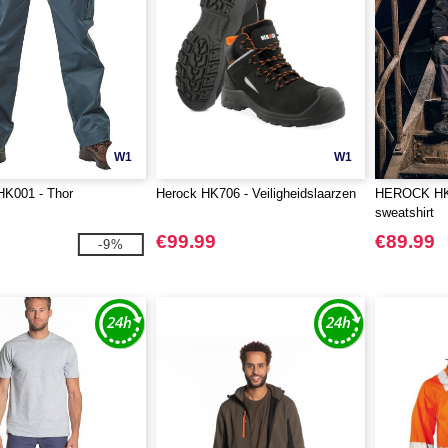
W1
W1
K001 - Thor
Herock HK706 - Veiligheidslaarzen
HEROCK HK37
sweatshirt
€99.99
€89.99
-9%