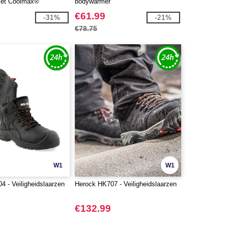
met Coolmax®
bodywarmer
€61.99
-31%
-21%
€78.75
W1
W1
 - Veiligheidslaarzen
Herock HK707 - Veiligheidslaarzen
€132.99