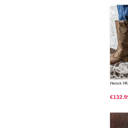
Just Cool
(28)
Karlowsky
(47)
Korntex
(41)
Larkwood
(12)
Mantis
(32)
Mepal
(2)
Mumbles
(32)
NEW MORNING STUDIOS
(30)
NEWGEN
(7)
Neutral
(29)
Paredes
(7)
Herock HK7
Pen Duick
(15)
€132.9
Produkt JACK & JONES
(10)
Promodoro
(9)
Quadra
(51)
RICA LEWIS
(5)