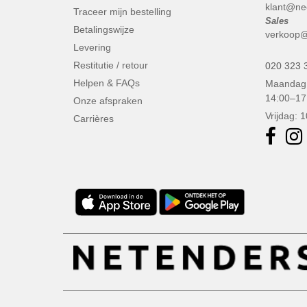
VELILLA
(70)
klant@ne
Traceer mijn bestelling
Sales
VESTI
(19)
Betalingswijze
verkoop@
Westford mill
(83)
Levering
Yoko
(16)
Restitutie / retour
020 323 
Helpen & FAQs
Maandag 
14:00–17
Onze afspraken
Vrijdag: 
Carrières