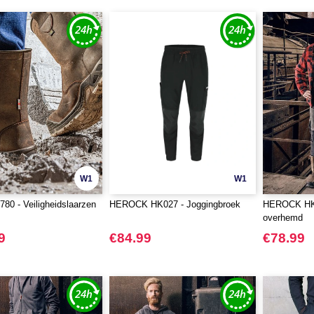
W1
W1
80 - Veiligheidslaarzen
HEROCK HK027 - Joggingbroek
HEROCK HK1
overhemd
9
€84.99
€78.99