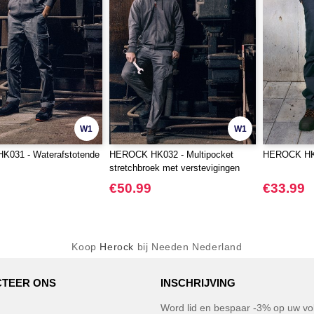
W1
W1
031 - Waterafstotende
HEROCK HK032 - Multipocket
HEROCK HK0
stretchbroek met verstevigingen
€50.99
€33.99
Koop
Herock
bij Needen Nederland
TEER ONS
INSCHRIJVING
Word lid en bespaar -3% op uw vol