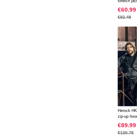
stretch jac
EXCD BY PROMODORO
(5)
€60.99
Elevate Essentials
(11)
€82.49
Elevate Life
(14)
Elevate NXT
(10)
FRUIT OF THE LOOM VINTAGE
(3)
Finden & Hales
(16)
Flexfit
(136)
Front row
(12)
Fruit of the Loom
(30)
Gildan
(26)
Henbury
(18)
Herock
(28)
Herock HK
JHK
(50)
zip-up hoo
JUST T'S
(6)
€89.99
Jack&Jones
(6)
€130.78