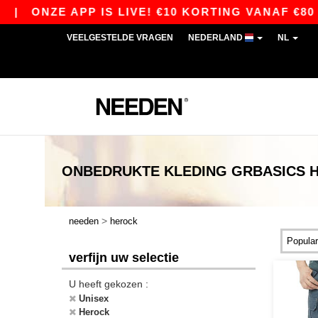
ZE APP IS LIVE! €10 KORTING VANAF €80 MET D
VEELGESTELDE VRAGEN
NEDERLAND
NL
ONBEDRUKTE KLEDING
GRBASICS
>
needen
herock
verfijn uw selectie
U heeft gekozen :
Unisex
Herock