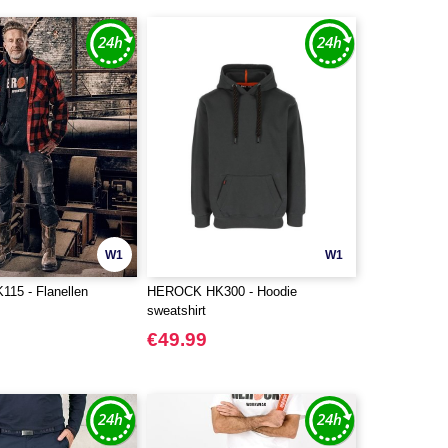
W1
W1
15 - Flanellen
HEROCK HK300 - Hoodie
sweatshirt
€49.99