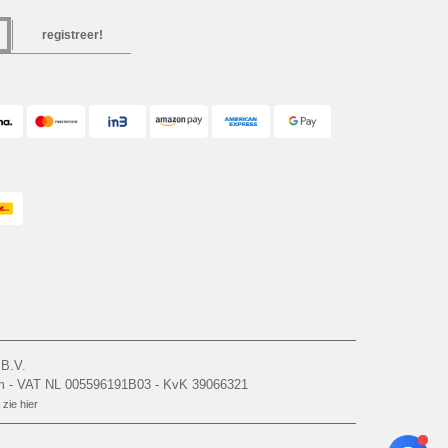
registreer!
 B.V.
am - VAT NL 005596191B03 - KvK 39066321
zie hier