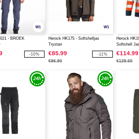
W1
W1
K021 - BROEK
Herock HK175 - Softshelljas
Herock HK19
O
Trystan
Softshell Ja
9
€85.99
€114.99
-10%
-11%
€96.90
€129.60