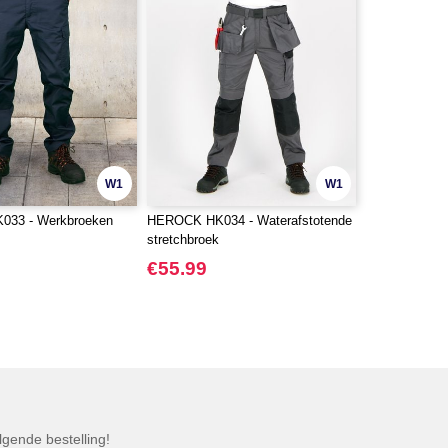
W1
W1
33 - Werkbroeken
HEROCK HK034 - Waterafstotende
stretchbroek
€55.99
gende bestelling!