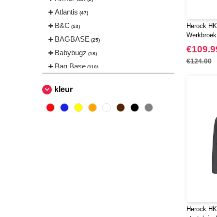
Atlantis
(47)
B&C
Herock H
(53)
Werkbroek
BAGBASE
(25)
€109.9
Babybugz
(18)
€124.00
Bag Base
(110)
Beechfield
(157)
kleur
Bella+Canvas
(23)
Black&Match
(4)
Build Your Brand
(96)
CLUBCLASS
(2)
CamelBak®
(1)
Craghoppers
(14)
ECOLOGIE
(6)
ESTEX
(12)
ET SI ON L'APPELAIT FRANCIS
Herock HK1
(3)