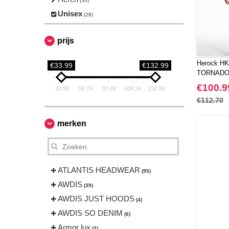
(30)
Unisex
(28)
prijs
Herock H
€33.99
€132.99
TORNAD
€100.9
33.99
58.74
83.49
108.24
132.99
€112.70
merken
ATLANTIS HEADWEAR
(95)
AWDIS
(39)
AWDIS JUST HOODS
(4)
AWDIS SO DENIM
(6)
Armor lux
(2)