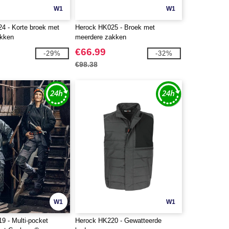
W1
W1
4 - Korte broek met
Herock HK025 - Broek met
akken
meerdere zakken
€66.99
-29%
-32%
€98.38
W1
W1
9 - Multi-pocket
Herock HK220 - Gewatteerde