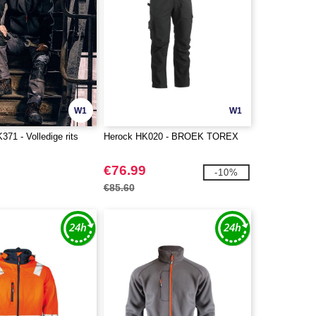
W1
W1
1 - Volledige rits
Herock HK020 - BROEK TOREX
€76.99
-10%
€85.60