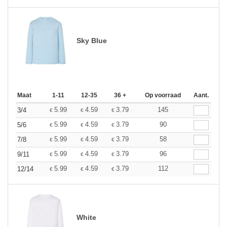
Sky Blue
Maat
1-11
12-35
36 +
Op voorraad
Aant.
5.99
4.59
3.79
145
3/4
€
€
€
5.99
4.59
3.79
90
5/6
€
€
€
5.99
4.59
3.79
58
7/8
€
€
€
5.99
4.59
3.79
96
9/11
€
€
€
5.99
4.59
3.79
112
12/14
€
€
€
White