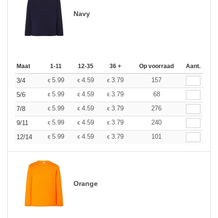
Navy
Maat
1-11
12-35
36 +
Op voorraad
Aant.
5.99
4.59
3.79
157
3/4
€
€
€
5.99
4.59
3.79
68
5/6
€
€
€
5.99
4.59
3.79
276
7/8
€
€
€
5.99
4.59
3.79
240
9/11
€
€
€
5.99
4.59
3.79
101
12/14
€
€
€
Orange