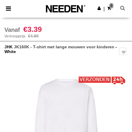
×
Needen-app
0
Download app
|
Betere prijzen in de app!
€3.39
Vanaf
€4.90
Verkoopprijs
JHK
JK160K - T-shirt met lange mouwen voor kinderen
-
White
Previous
Next