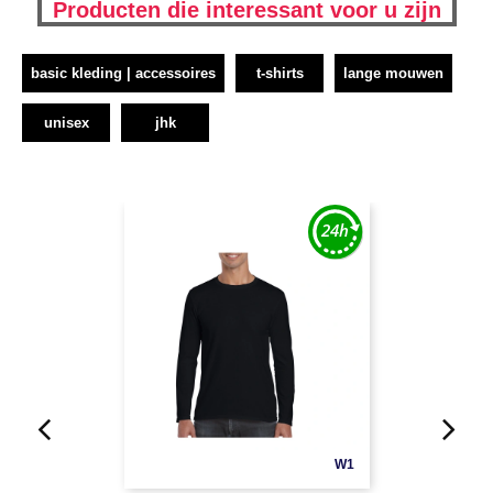
Producten die interessant voor u zijn
basic kleding | accessoires
t-shirts
lange mouwen
unisex
jhk
W1