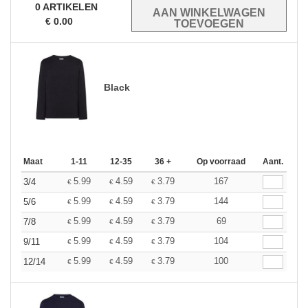
0
ARTIKELEN
€
0.00
Black
Maat
1-11
12-35
36 +
Op voorraad
Aant.
5.99
4.59
3.79
167
3/4
€
€
€
5.99
4.59
3.79
144
5/6
€
€
€
5.99
4.59
3.79
69
7/8
€
€
€
5.99
4.59
3.79
104
9/11
€
€
€
5.99
4.59
3.79
100
12/14
€
€
€