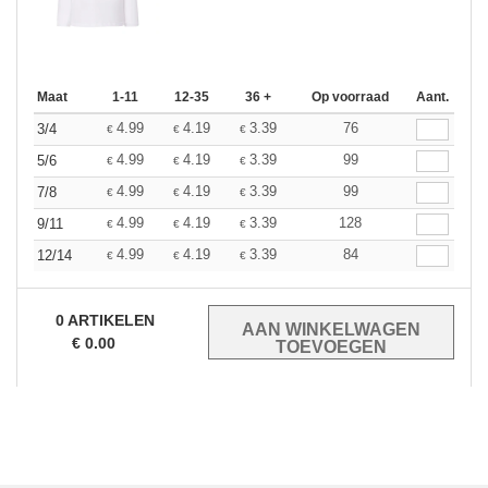
Maat
1-11
12-35
36 +
Op voorraad
Aant.
4.99
4.19
3.39
76
3/4
€
€
€
4.99
4.19
3.39
99
5/6
€
€
€
4.99
4.19
3.39
99
7/8
€
€
€
4.99
4.19
3.39
128
9/11
€
€
€
4.99
4.19
3.39
84
12/14
€
€
€
0
ARTIKELEN
€
0.00