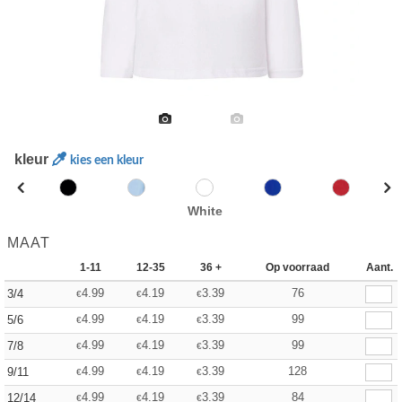
kleur
kies een kleur
White
MAAT
1-11
12-35
36 +
Op voorraad
Aant.
4.99
4.19
3.39
76
3/4
€
€
€
4.99
4.19
3.39
99
5/6
€
€
€
4.99
4.19
3.39
99
7/8
€
€
€
4.99
4.19
3.39
128
9/11
€
€
€
4.99
4.19
3.39
84
12/14
€
€
€