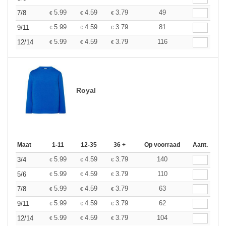
5.99
4.59
3.79
49
7/8
€
€
€
5.99
4.59
3.79
81
9/11
€
€
€
5.99
4.59
3.79
116
12/14
€
€
€
Royal
Maat
1-11
12-35
36 +
Op voorraad
Aant.
5.99
4.59
3.79
140
3/4
€
€
€
5.99
4.59
3.79
110
5/6
€
€
€
5.99
4.59
3.79
63
7/8
€
€
€
5.99
4.59
3.79
62
9/11
€
€
€
5.99
4.59
3.79
104
12/14
€
€
€