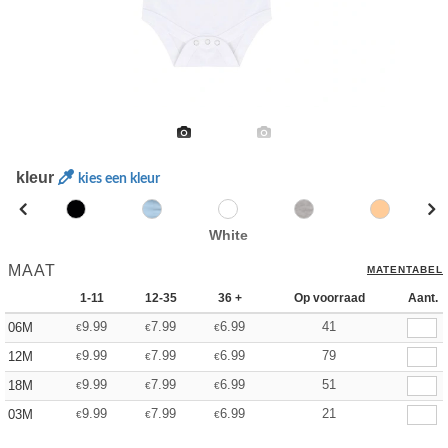
kleur
kies een kleur
White
MAAT
MATENTABEL
1-11
12-35
36 +
Op voorraad
Aant.
9.99
7.99
6.99
41
06M
€
€
€
9.99
7.99
6.99
79
12M
€
€
€
9.99
7.99
6.99
51
18M
€
€
€
9.99
7.99
6.99
21
03M
€
€
€