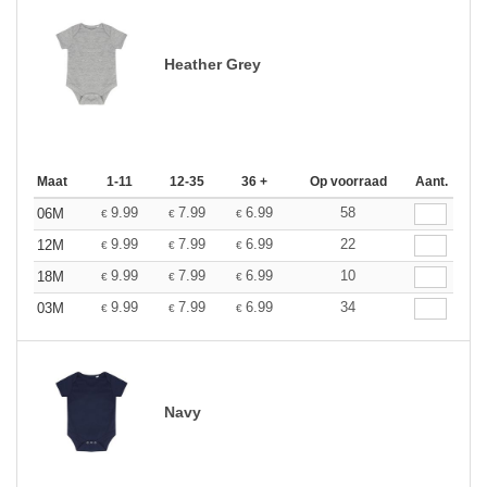
Heather Grey
Maat
1-11
12-35
36 +
Op voorraad
Aant.
9.99
7.99
6.99
58
06M
€
€
€
9.99
7.99
6.99
22
12M
€
€
€
9.99
7.99
6.99
10
18M
€
€
€
9.99
7.99
6.99
34
03M
€
€
€
Navy