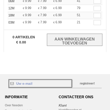
9.99
7.99
6.99
41
06M
€
€
€
9.99
7.99
6.99
79
12M
€
€
€
9.99
7.99
6.99
51
18M
€
€
€
9.99
7.99
6.99
21
03M
€
€
€
0
ARTIKELEN
€
0.00
registreer!
INFORMATIE
CONTACTEER ONS
Over Needen
Klant