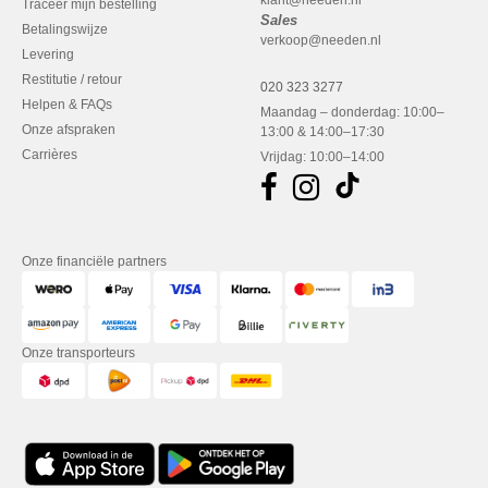
klant@needen.nl
Traceer mijn bestelling
Sales
Betalingswijze
verkoop@needen.nl
Levering
Restitutie / retour
020 323 3277
Helpen & FAQs
Maandag – donderdag: 10:00–
Onze afspraken
13:00 & 14:00–17:30
Carrières
Vrijdag: 10:00–14:00
Onze financiële partners
Onze transporteurs