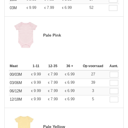
9.99
7.99
6.99
52
03M
€
€
€
Pale Pink
Maat
1-11
12-35
36 +
Op voorraad
Aant.
9.99
7.99
6.99
27
00/03M
€
€
€
9.99
7.99
6.99
39
03/06M
€
€
€
9.99
7.99
6.99
3
06/12M
€
€
€
9.99
7.99
6.99
5
12/18M
€
€
€
Pale Yellow