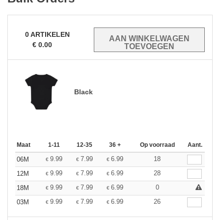
0
ARTIKELEN
€
0.00
Black
Maat
1-11
12-35
36 +
Op voorraad
Aant.
9.99
7.99
6.99
18
06M
€
€
€
9.99
7.99
6.99
28
12M
€
€
€
9.99
7.99
6.99
0
18M
€
€
€
9.99
7.99
6.99
26
03M
€
€
€