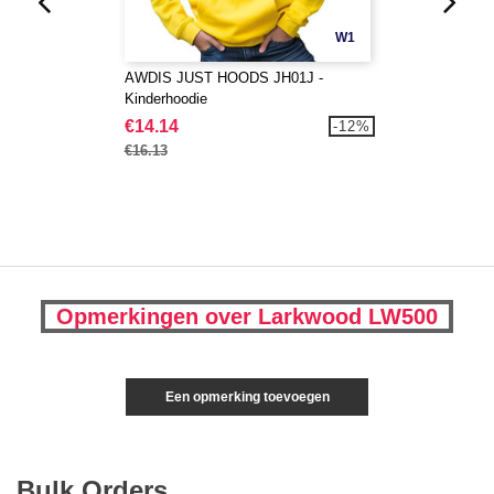
W1
AWDIS JUST HOODS JH01J -
Kinderhoodie
€14.14
-12%
€16.13
Opmerkingen over Larkwood LW500
Een opmerking toevoegen
Bulk Orders