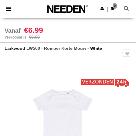
×
Needen-app
0
Download app
|
Betere prijzen in de app!
€6.99
Vanaf
€8.60
Verkoopprijs
Larkwood
LW500 - Romper Korte Mouw
- White
Previous
Next