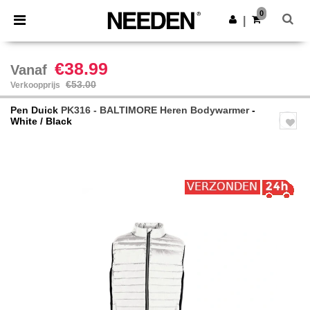
×
Needen-app
0
Download app
|
Betere prijzen in de app!
€38.99
Vanaf
€53.00
Verkoopprijs
Pen Duick
PK316 - BALTIMORE Heren Bodywarmer
-
White / Black
Previous
Next