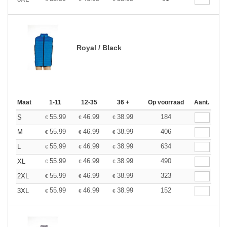
Royal / Black
Maat
1-11
12-35
36 +
Op voorraad
Aant.
55.99
46.99
38.99
184
S
€
€
€
55.99
46.99
38.99
406
M
€
€
€
55.99
46.99
38.99
634
L
€
€
€
55.99
46.99
38.99
490
XL
€
€
€
55.99
46.99
38.99
323
2XL
€
€
€
55.99
46.99
38.99
152
3XL
€
€
€