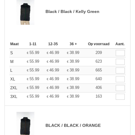
Black / Black / Kelly Green
Maat
1-11
12-35
36 +
Op voorraad
Aant.
55.99
46.99
38.99
209
S
€
€
€
55.99
46.99
38.99
623
M
€
€
€
55.99
46.99
38.99
665
L
€
€
€
55.99
46.99
38.99
640
XL
€
€
€
55.99
46.99
38.99
406
2XL
€
€
€
55.99
46.99
38.99
163
3XL
€
€
€
BLACK / BLACK / ORANGE