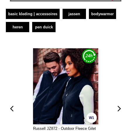
basic kleding | accessoires
jassen
bodywarmer
heren
pen duick
W1
Russell JZ872 - Outdoor Fleece Gilet