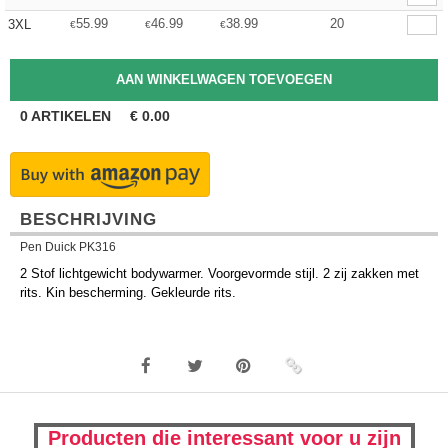
55.99
46.99
38.99
20
3XL
€
€
€
0
ARTIKELEN
€
0.00
BESCHRIJVING
Pen Duick PK316
2 Stof lichtgewicht bodywarmer. Voorgevormde stijl. 2 zij zakken met
rits. Kin bescherming. Gekleurde rits.
Producten die interessant voor u zijn