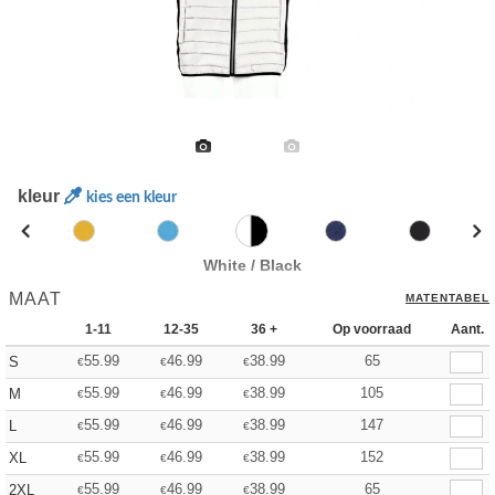
kleur
kies een kleur
White / Black
MAAT
MATENTABEL
1-11
12-35
36 +
Op voorraad
Aant.
55.99
46.99
38.99
65
S
€
€
€
55.99
46.99
38.99
105
M
€
€
€
55.99
46.99
38.99
147
L
€
€
€
55.99
46.99
38.99
152
XL
€
€
€
55.99
46.99
38.99
65
2XL
€
€
€