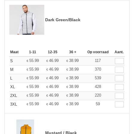
Dark Green/Black
Maat
1-11
12-35
36 +
Op voorraad
Aant.
55.99
46.99
38.99
117
S
€
€
€
55.99
46.99
38.99
370
M
€
€
€
55.99
46.99
38.99
539
L
€
€
€
55.99
46.99
38.99
428
XL
€
€
€
55.99
46.99
38.99
220
2XL
€
€
€
55.99
46.99
38.99
59
3XL
€
€
€
Mustard / Black