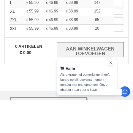
55.99
46.99
38.99
147
L
€
€
€
55.99
46.99
38.99
152
XL
€
€
€
55.99
46.99
38.99
65
2XL
€
€
€
55.99
46.99
38.99
20
3XL
€
€
€
0
ARTIKELEN
€
0.00
👋
Hallo
Als u vragen of opmerkingen heeft,
kunt u op elk gewenst moment
contact met ons opnemen. Onze
chatbot staat voor u klaar.
registreer!
INFORMATIE
CONTACTEER ONS
Over Needen
Klant