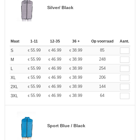
Silver/ Black
Maat
1-11
12-35
36 +
Op voorraad
Aant.
55.99
46.99
38.99
85
S
€
€
€
55.99
46.99
38.99
248
M
€
€
€
55.99
46.99
38.99
254
L
€
€
€
55.99
46.99
38.99
206
XL
€
€
€
55.99
46.99
38.99
144
2XL
€
€
€
55.99
46.99
38.99
64
3XL
€
€
€
Sport Blue / Black