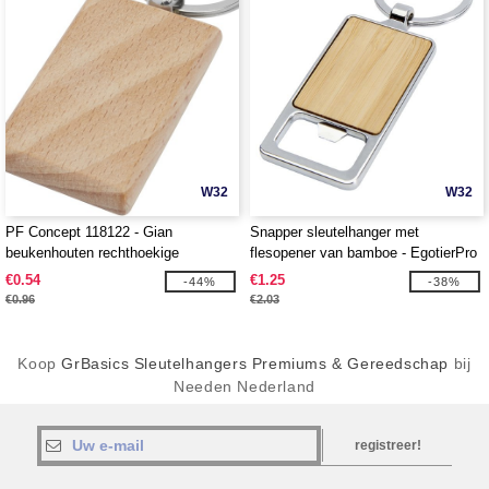
W32
W32
PF Concept 118122 - Gian
Snapper sleutelhanger met
beukenhouten rechthoekige
flesopener van bamboe - EgotierPro
sleutelhanger
126340
€0.54
€1.25
-44%
-38%
€0.96
€2.03
Koop
GrBasics Sleutelhangers Premiums & Gereedschap
bij
Needen Nederland
registreer!