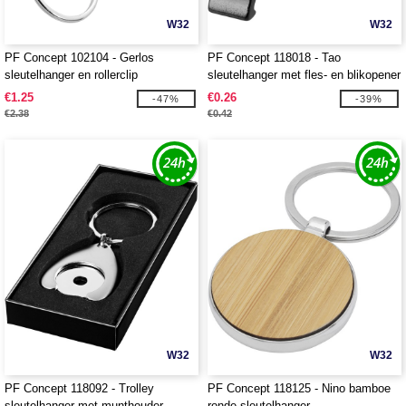
W32
W32
PF Concept 102104 - Gerlos
PF Concept 118018 - Tao
sleutelhanger en rollerclip
sleutelhanger met fles- en blikopener
€1.25
€0.26
-47%
-39%
€2.38
€0.42
W32
W32
PF Concept 118092 - Trolley
PF Concept 118125 - Nino bamboe
sleutelhanger met munthouder
ronde sleutelhanger