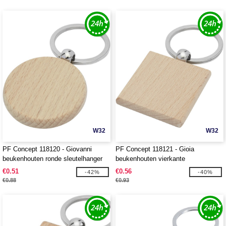
W32
W32
PF Concept 118120 - Giovanni
PF Concept 118121 - Gioia
beukenhouten ronde sleutelhanger
beukenhouten vierkante
sleutelhanger
€0.51
€0.56
-42%
-40%
€0.88
€0.93