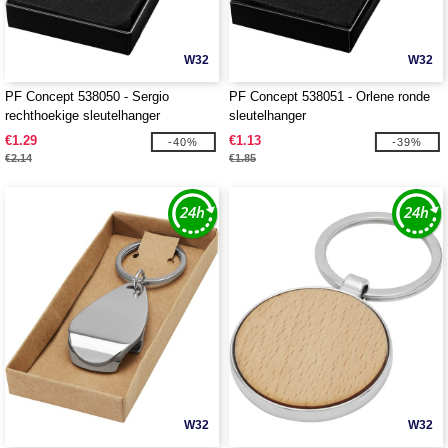
W32
W32
PF Concept 538050 - Sergio
PF Concept 538051 - Orlene ronde
rechthoekige sleutelhanger
sleutelhanger
€1.29
€1.13
-40%
-39%
€2.14
€1.85
W32
W32