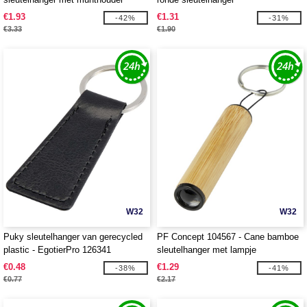
€1.93
€1.31
-42%
-31%
€3.33
€1.90
W32
W32
Puky sleutelhanger van gerecycled
PF Concept 104567 - Cane bamboe
plastic - EgotierPro 126341
sleutelhanger met lampje
€0.48
€1.29
-38%
-41%
€0.77
€2.17