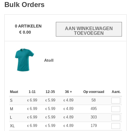
Bulk Orders
0
ARTIKELEN
€
0.00
Atoll
Maat
1-11
12-35
36 +
Op voorraad
Aant.
6.99
5.99
4.89
58
S
€
€
€
6.99
5.99
4.89
495
M
€
€
€
6.99
5.99
4.89
303
L
€
€
€
6.99
5.99
4.89
179
XL
€
€
€