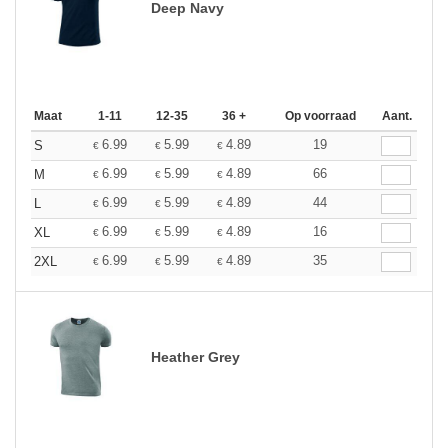
Deep Navy
Maat
1-11
12-35
36 +
Op voorraad
Aant.
6.99
5.99
4.89
19
S
€
€
€
6.99
5.99
4.89
66
M
€
€
€
6.99
5.99
4.89
44
L
€
€
€
6.99
5.99
4.89
16
XL
€
€
€
6.99
5.99
4.89
35
2XL
€
€
€
Heather Grey