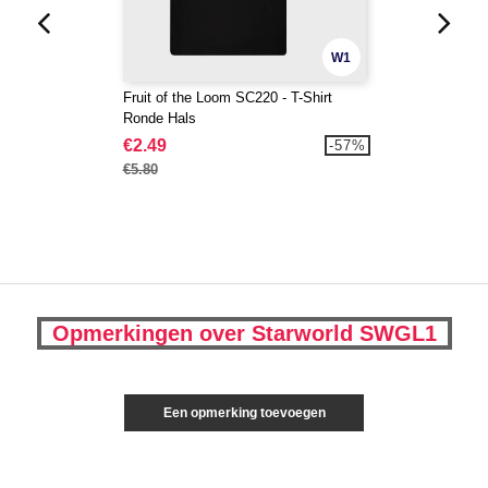
W1
Fruit of the Loom SC220 - T-Shirt
Ronde Hals
€2.49
-57%
€5.80
Opmerkingen over Starworld SWGL1
Een opmerking toevoegen