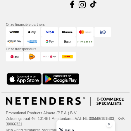
Onze financiële partners
Onze transporteurs
Promotional Products Almere (P.P.A.) B.V.
Zekeringstraat 46, 1014BT Amsterdam - VAT NL 005596191B03 - KvK
39066321
Dit is GEEN retouradres. Voor retourzending, zie hier
👋
Hallo