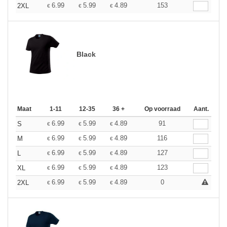
6.99
5.99
4.89
153
2XL
€
€
€
Black
Maat
1-11
12-35
36 +
Op voorraad
Aant.
6.99
5.99
4.89
91
S
€
€
€
6.99
5.99
4.89
116
M
€
€
€
6.99
5.99
4.89
127
L
€
€
€
6.99
5.99
4.89
123
XL
€
€
€
6.99
5.99
4.89
0
2XL
€
€
€