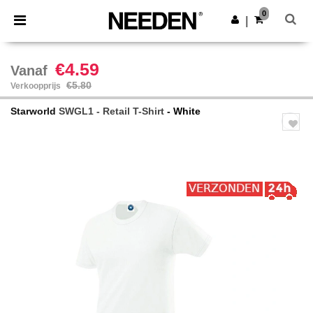
×
Needen-app
0
Download app
|
Betere prijzen in de app!
€4.59
Vanaf
€5.80
Verkoopprijs
Starworld
SWGL1 - Retail T-Shirt
- White
Previous
Next