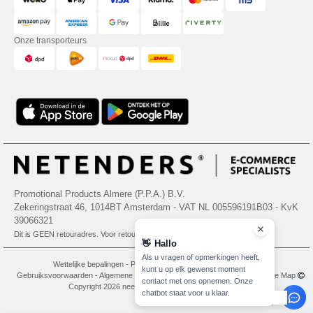
Onze transporteurs
Promotional Products Almere (P.P.A.) B.V.
Zekeringstraat 46, 1014BT Amsterdam - VAT NL 005596191B03 - KvK
39066321
Dit is GEEN retouradres. Voor retourzending, zie hier
👋
Hallo
Als u vragen of opmerkingen heeft,
Wettelijke bepalingen
-
Privacybeleid
-
Algemene Toegangs - En
kunt u op elk gewenst moment
Gebruiksvoorwaarden
-
Algemene Contractvoorwaarden
-
Cookiebeleid
-
Site Map
contact met ons opnemen. Onze
Copyright 2026 needen.nl - Alle rechten voorbehouden
chatbot staat voor u klaar.