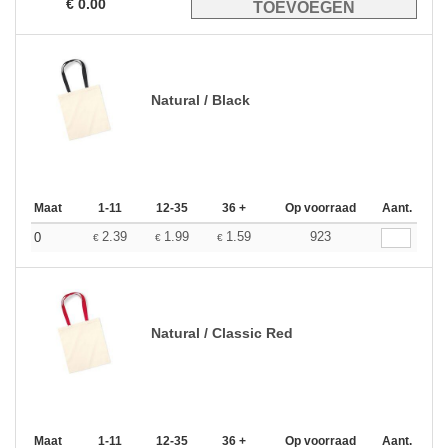
€
0.00
Natural / Black
Maat
1-11
12-35
36 +
Op voorraad
Aant.
2.39
1.99
1.59
923
0
€
€
€
Natural / Classic Red
Maat
1-11
12-35
36 +
Op voorraad
Aant.