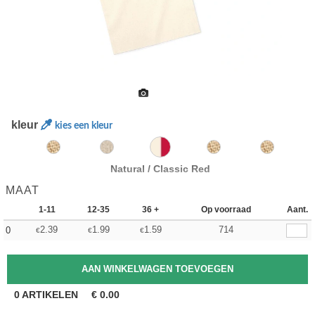
kleur
kies een kleur
Natural / Classic Red
MAAT
1-11
12-35
36 +
Op voorraad
Aant.
2.39
1.99
1.59
714
0
€
€
€
0
ARTIKELEN
€
0.00