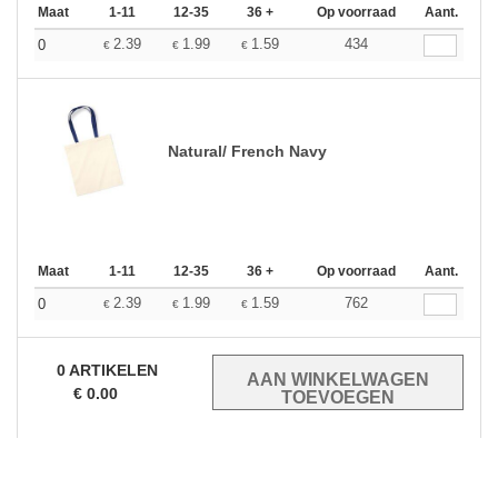
Maat
1-11
12-35
36 +
Op voorraad
Aant.
2.39
1.99
1.59
434
0
€
€
€
Natural/ French Navy
Maat
1-11
12-35
36 +
Op voorraad
Aant.
2.39
1.99
1.59
762
0
€
€
€
0
ARTIKELEN
€
0.00