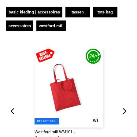
basic kleding | accessoires
tassen
tote bag
accessoires
westford mill
W1
PAS HET AAN!
Westford mill WM101 -