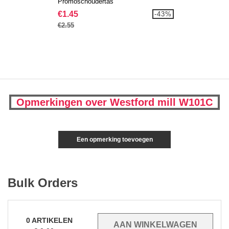
Promoschoudertas
€1.45
-43%
€2.55
Opmerkingen over Westford mill W101C
Een opmerking toevoegen
Bulk Orders
0
ARTIKELEN