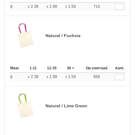
2.39
1.99
1.59
714
0
€
€
€
Natural / Fuchsia
Maat
1-11
12-35
36 +
Op voorraad
Aant.
2.39
1.99
1.59
658
0
€
€
€
Natural / Lime Green