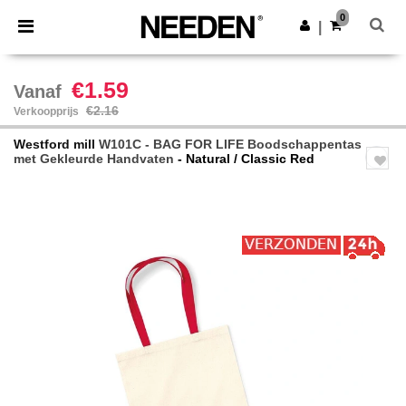
×
Needen-app
0
Download app
|
Betere prijzen in de app!
€1.59
Vanaf
€2.16
Verkoopprijs
Westford mill
W101C - BAG FOR LIFE Boodschappentas
met Gekleurde Handvaten
- Natural / Classic Red
Previous
Next