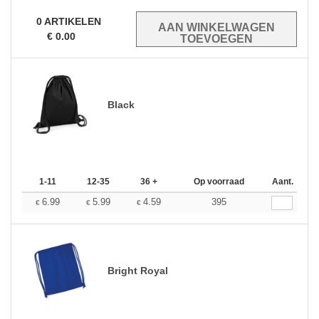
0
ARTIKELEN
€
0.00
Black
1-11
12-35
36 +
Op voorraad
Aant.
6.99
5.99
4.59
395
€
€
€
Bright Royal