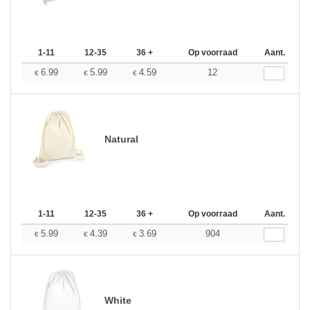
1-11
12-35
36 +
Op voorraad
Aant.
6.99
5.99
4.59
12
€
€
€
Natural
1-11
12-35
36 +
Op voorraad
Aant.
5.99
4.39
3.69
904
€
€
€
White