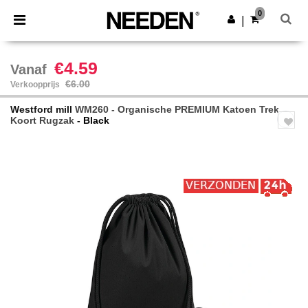
×
Needen-app
0
Download app
|
Betere prijzen in de app!
€4.59
Vanaf
€6.00
Verkoopprijs
Westford mill
WM260 - Organische PREMIUM Katoen Trek
Koort Rugzak
- Black
Previous
Next