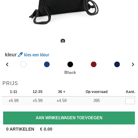
kleur
kies een kleur
Black
PRIJS
1-11
12-35
36 +
Op voorraad
Aant.
6.99
5.99
4.59
395
€
€
€
0
ARTIKELEN
€
0.00