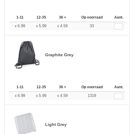
1-11
12-35
36 +
Op voorraad
Aant.
6.99
5.99
4.59
33
€
€
€
Graphite Grey
1-11
12-35
36 +
Op voorraad
Aant.
6.99
5.99
4.59
1319
€
€
€
Light Grey