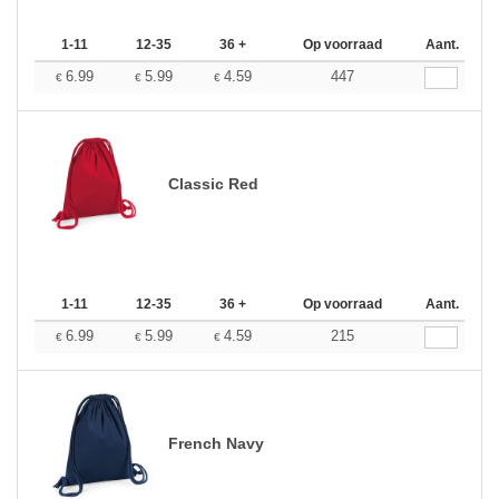
1-11
12-35
36 +
Op voorraad
Aant.
6.99
5.99
4.59
447
€
€
€
Classic Red
1-11
12-35
36 +
Op voorraad
Aant.
6.99
5.99
4.59
215
€
€
€
French Navy