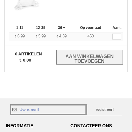
1-11
12-35
36 +
Op voorraad
Aant.
6.99
5.99
4.59
450
€
€
€
0
ARTIKELEN
€
0.00
registreer!
INFORMATIE
CONTACTEER ONS