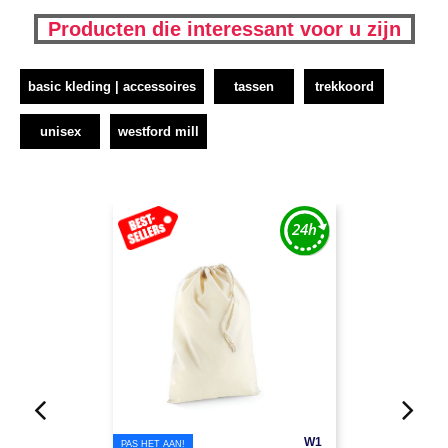
Producten die interessant voor u zijn
basic kleding | accessoires
tassen
trekkoord
unisex
westford mill
W1
PAS HET AAN!