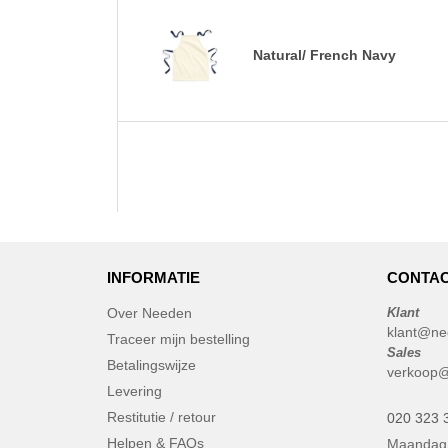
Natural/ French Navy
INFORMATIE
CONTAC
Over Needen
Klant
klant@ne
Traceer mijn bestelling
Sales
Betalingswijze
verkoop@
Levering
Restitutie / retour
020 323 
Helpen & FAQs
Maandag 