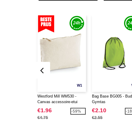
W1
Westford Mill WM530 -
Bag Base BG005 - Bud
Canvas accessoire-etui
Gymtas
€1.96
€2.10
-59%
-1
€4.75
€2.55