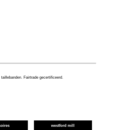
aillebanden. Fairtrade gecertificeerd.
oires
westford mill