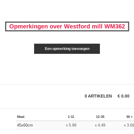
Opmerkingen over Westford mill WM362
Een opmerking toevoegen
0
ARTIKELEN
€
0.00
Maat
1-11
12-35
36 +
45x60cm
5.99
4.49
3.6
€
€
€