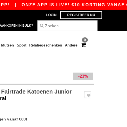
|
ONZE APP IS LIVE! €10 KORTING VANAF €80 
LOGIN
REGISTREER NU
AANKOPEN IN BULK?
0
Mutsen
Sport
Relatiegeschenken
Andere
-23%
Fairtrade Katoenen Junior
ral
gen vanaf €89!