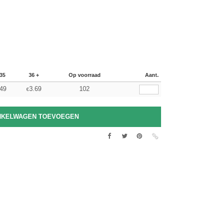
35
36 +
Op voorraad
Aant.
49
3.69
102
€