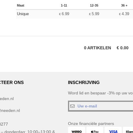
Maat
1-11
12-35
36 +
Unique
6.99
5.99
4.39
€
€
€
0
ARTIKELEN
€
0.00
TEER ONS
INSCHRIJVING
Word lid en bespaar -3% op uw vol
eden.nl
needen.nl
Onze financiële partners
3277
– donderdag: 10:00–13:00 &