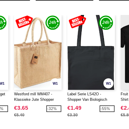
W1
W1
W1
get
Westford mill WM407 -
Label Serie LS42O -
Frui
Klassieke Jute Shopper
Shopper Van Biologisch
Shir
Katoen
€3.65
€1.49
€2
8%
-32%
-55%
€5.40
€3.30
€5.8