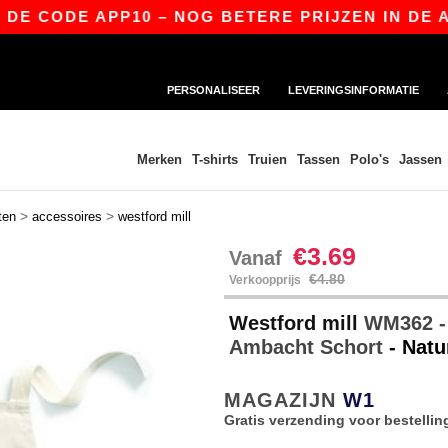
CODE APP10 – NOG BETERE PRIJZEN IN DE APP!
PERSONALISEER
LEVERINGSINFORMATIE
Merken
T-shirts
Truien
Tassen
Polo's
Jassen
>
>
ten
accessoires
westford mill
€3.69
Vanaf
€4.80
Verkoopprijs
Westford mill
WM362 - 
Ambacht Schort
- Natu
MAGAZIJN
W1
Gratis verzending voor bestellin