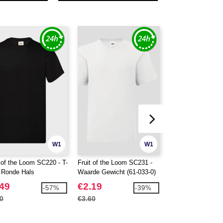
W1
W1
t of the Loom SC220 - T-
Fruit of the Loom SC231 -
Zonder label SE680
t Ronde Hals
Waarde Gewicht (61-033-0)
Zonder Label
.49
€2.19
€2.69
-57%
-39%
0
€3.60
€6.30