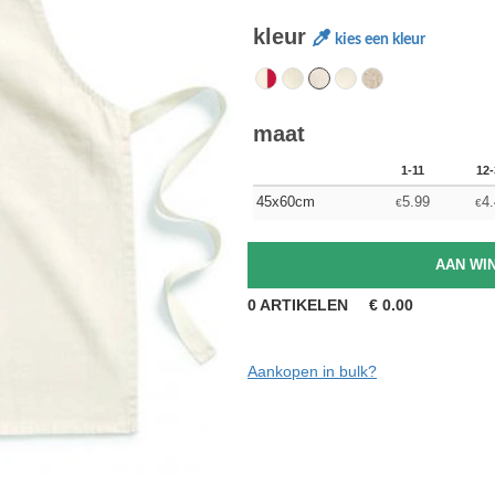
kleur
kies een kleur
maat
1-11
12-
45x60cm
5.99
4.
€
€
0
ARTIKELEN
€
0.00
Aankopen in bulk?