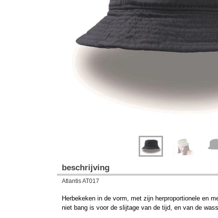
Previous
Next
beschrijving
Atlantis AT017
Herbekeken in de vorm, met zijn herproportionele en mee
niet bang is voor de slijtage van de tijd, en van de was