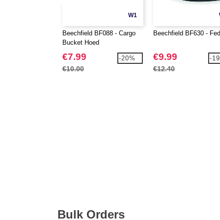
W1
Beechfield BF088 - Cargo
Beechfield BF630 - Fe
Bucket Hoed
€7.99
€9.99
-20%
-1
€10.00
€12.40
Bulk Orders