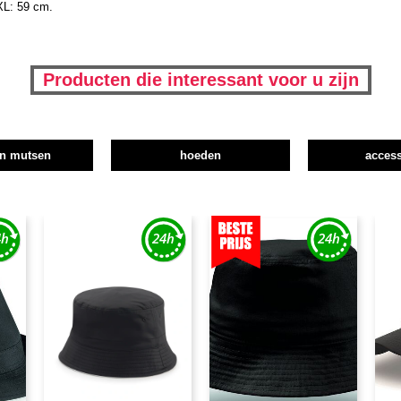
XL: 59 cm.
Producten die interessant voor u zijn
en mutsen
hoeden
access