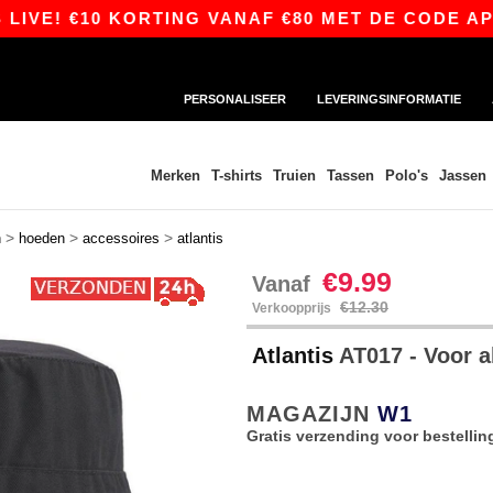
VE! €10 KORTING VANAF €80 MET DE CODE APP10 
PERSONALISEER
LEVERINGSINFORMATIE
Merken
T-shirts
Truien
Tassen
Polo's
Jassen
>
>
>
n
hoeden
accessoires
atlantis
€9.99
Vanaf
€12.30
Verkoopprijs
Atlantis
AT017 - Voor a
MAGAZIJN
W1
Gratis verzending voor bestellin