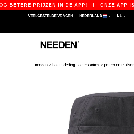
BETERE PRIJZEN IN DE APP!
|
ONZE APP IS LI
VEELGESTELDE VRAGEN
NEDERLAND
NL
>
>
needen
basic kleding | accessoires
petten en mutse