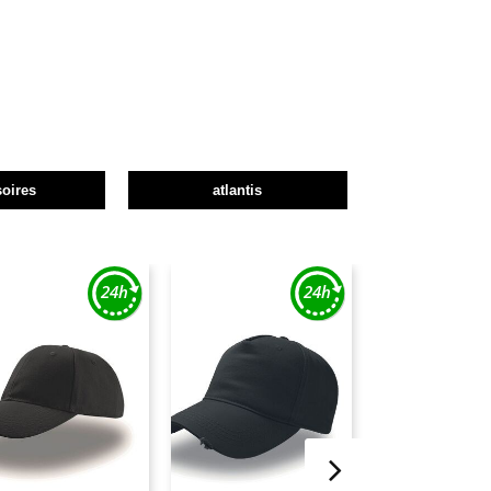
oires
atlantis