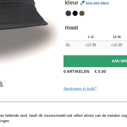
kleur
kies een kleur
maat
1-11
12-35
XL
13.99
10.99
€
€
0
ARTIKELEN
€
0.00
Aankopen in bulk?
r hellende rand, heeft dit vissersmodel ook willen afzien van de metalen oogj
singen.