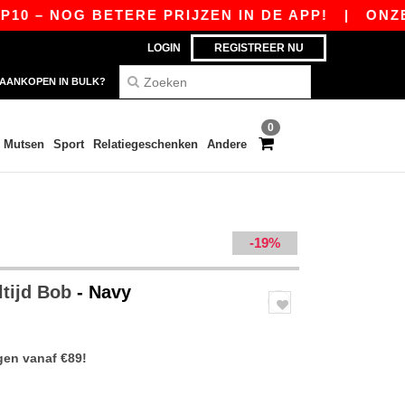
– NOG BETERE PRIJZEN IN DE APP!
|
ONZE APP
LOGIN
REGISTREER NU
AANKOPEN IN BULK?
0
Mutsen
Sport
Relatiegeschenken
Andere
-19%
ltijd Bob
- Navy
gen vanaf €89!