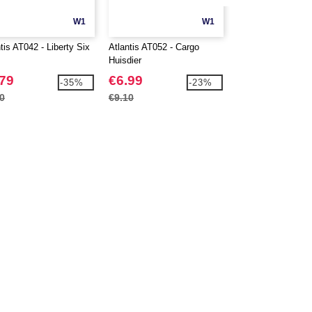
W1
W1
tis AT042 - Liberty Six
Atlantis AT052 - Cargo
Atlantis AT058 - 
Huisdier
.79
€6.99
€7.99
-35%
-23%
0
€9.10
€10.50