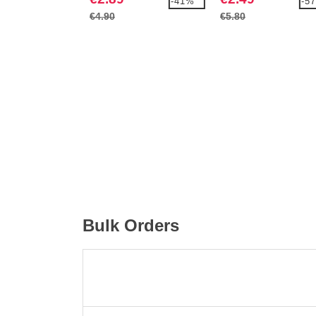
-41%
-5
€4.90
€5.80
Bulk Orders