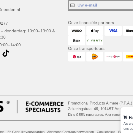
needen.nl
Onze financiële partners
3277
– donderdag: 10:00–13:00 &
:30
10:00–14:00
Onze transporteurs
Promotional Products Almere (P.P.A.)
Zekeringstraat 46, 1014BT Amsterd
Dit is GEEN retouradres. Voor retourzending, 
👋
Ha
Als u 
ons op
gs - En Gebruiksvoorwaarden
-
Algemene Contractvoorwaarden
-
Cookiebeleid
-
Site Map