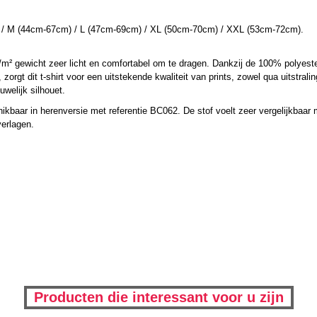
/ M (44cm-67cm) / L (47cm-69cm) / XL (50cm-70cm) / XXL (53cm-72cm).
g/m² gewicht zeer licht en comfortabel om te dragen. Dankzij de 100% polyest
orgt dit t-shirt voor een uitstekende kwaliteit van prints, zowel qua uitstral
welijk silhouet.
baar in herenversie met referentie BC062. De stof voelt zeer vergelijkbaar me
verlagen.
Producten die interessant voor u zijn