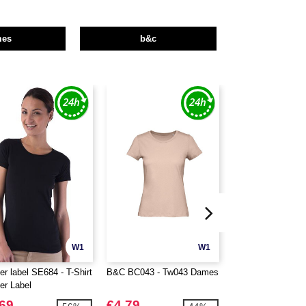
mes
b&c
W1
W1
er label SE684 - T-Shirt
B&C BC043 - Tw043 Dames
B&C BC047 - Tw0
er Label
Dames
.69
€4.79
€3.29