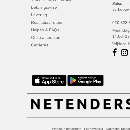
Sales
Betalingswijze
verkoop@
Levering
Restitutie / retour
020 323 
Helpen & FAQs
Maandag 
14:00–17
Onze afspraken
Vrijdag: 
Carrières
Wettelijke bepalingen
-
Privacybeleid
-
Algemene Toegan