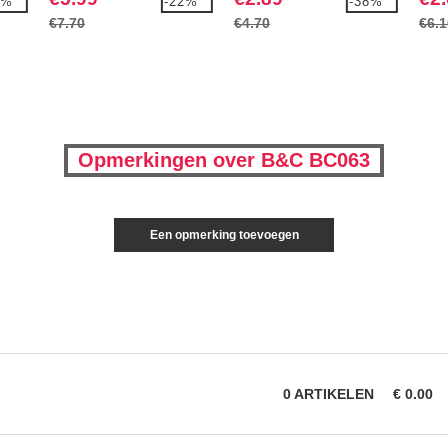
7%
-22%
-38%
€7.70
€4.70
€6.1
Opmerkingen over B&C BC063
Een opmerking toevoegen
0
ARTIKELEN
€
0.00