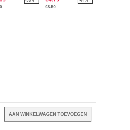
-56%
-44%
0
€8.50
€9.40