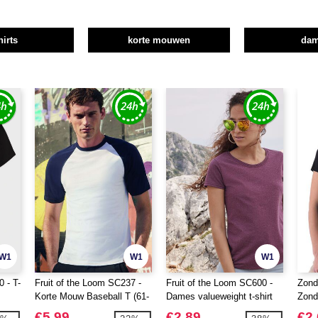
hirts
korte mouwen
da
W1
W1
W1
 - T-
Fruit of the Loom SC237 -
Fruit of the Loom SC600 -
Zond
Korte Mouw Baseball T (61-
Dames valueweight t-shirt
Zond
026-0)
€5.99
€2.89
€2