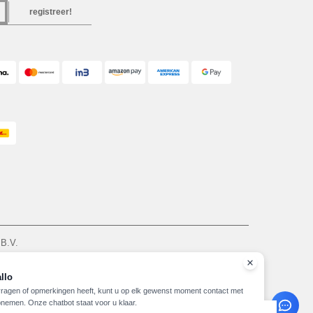
registreer!
 B.V.
am - VAT NL 005596191B03 - KvK 39066321
zie hier
llo
vragen of opmerkingen heeft, kunt u op elk gewenst moment contact met
nemen. Onze chatbot staat voor u klaar.
Copyright 2026 needen.nl - Alle rechten voorbehouden