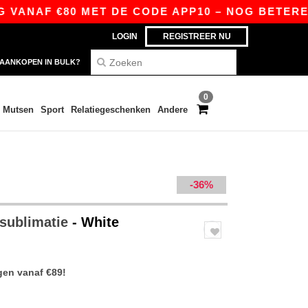
NAF €80 MET DE CODE APP10 – NOG BETERE PRIJ
LOGIN
REGISTREER NU
AANKOPEN IN BULK?
0
Mutsen
Sport
Relatiegeschenken
Andere
-36%
 sublimatie
- White
gen vanaf €89!