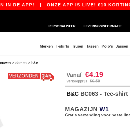
DE APP!
|
ONZE APP IS LIVE! €10 KORTING VA
PERSONALISEER
LEVERINGSINFORMATIE
Merken
T-shirts
Truien
Tassen
Polo's
Jassen
>
>
mouwen
dames
b&c
€4.19
Vanaf
€6.50
Verkoopprijs
B&C
BC063 - Tee-shirt
MAGAZIJN
W1
Gratis verzending voor bestellin