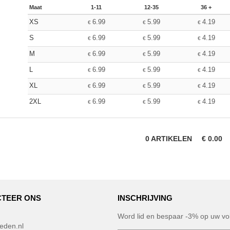
Maat
1-11
12-35
36 +
XS
6.99
5.99
4.19
€
€
€
S
6.99
5.99
4.19
€
€
€
M
6.99
5.99
4.19
€
€
€
L
6.99
5.99
4.19
€
€
€
XL
6.99
5.99
4.19
€
€
€
2XL
6.99
5.99
4.19
€
€
€
0
ARTIKELEN
€
0.00
TEER ONS
INSCHRIJVING
Word lid en bespaar -3% op uw vol
eden.nl