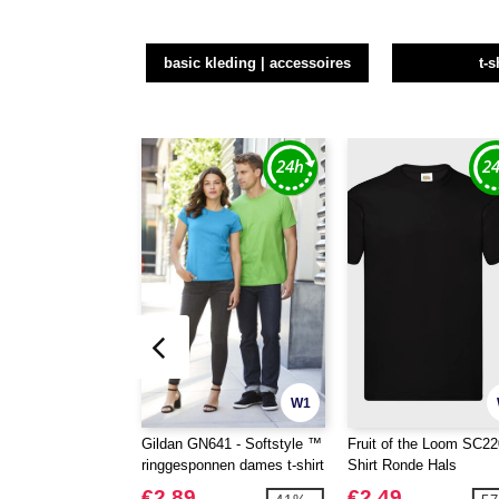
basic kleding | accessoires
t-s
W1
Gildan GN641 - Softstyle ™
Fruit of the Loom SC220
ringgesponnen dames t-shirt
Shirt Ronde Hals
€2.89
€2.49