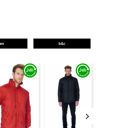
en
b&c