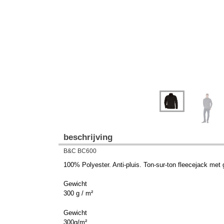
beschrijving
B&C BC600
100% Polyester. Anti-pluis. Ton-sur-ton fleecejack met g
Gewicht
300 g / m²
Gewicht
300g/m²