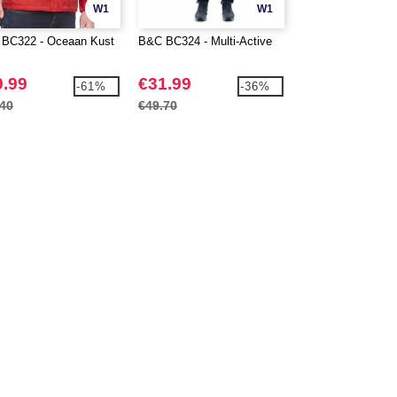
W1
W1
BC322 - Oceaan Kust
B&C BC324 - Multi-Active
B&C BC326 - Air w
9.99
€31.99
€11.99
-61%
-36%
.40
€49.70
€29.46