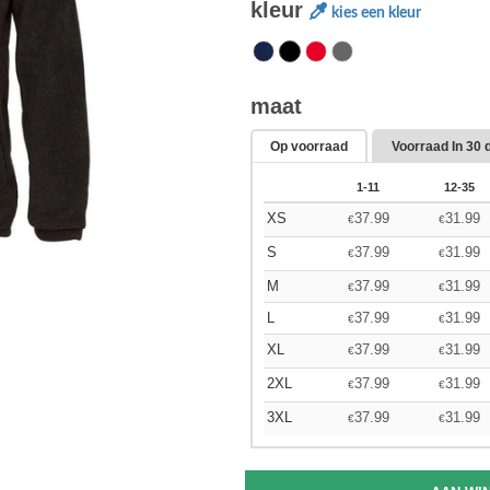
kleur
kies een kleur
maat
Op voorraad
Voorraad In
30 
1-11
12-35
XS
37.99
31.99
€
€
S
37.99
31.99
€
€
M
37.99
31.99
€
€
L
37.99
31.99
€
€
XL
37.99
31.99
€
€
2XL
37.99
31.99
€
€
3XL
37.99
31.99
€
€