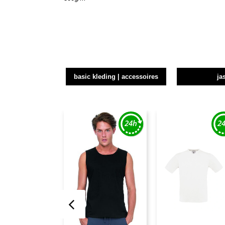
basic kleding | accessoires
ja