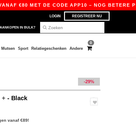
F €80 MET DE CODE APP10 – NOG BETERE PRIJZEN
LOGIN
REGISTREER NU
AANKOPEN IN BULK?
0
Mutsen
Sport
Relatiegeschenken
Andere
-29%
r +
- Black
gen vanaf €89!