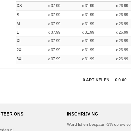
XS
37.99
31.99
26.99
€
€
€
S
37.99
31.99
26.99
€
€
€
M
37.99
31.99
26.99
€
€
€
L
37.99
31.99
26.99
€
€
€
XL
37.99
31.99
26.99
€
€
€
2XL
37.99
31.99
26.99
€
€
€
3XL
37.99
31.99
26.99
€
€
€
0
ARTIKELEN
€
0.00
TEER ONS
INSCHRIJVING
Word lid en bespaar -3% op uw vol
eden.nl