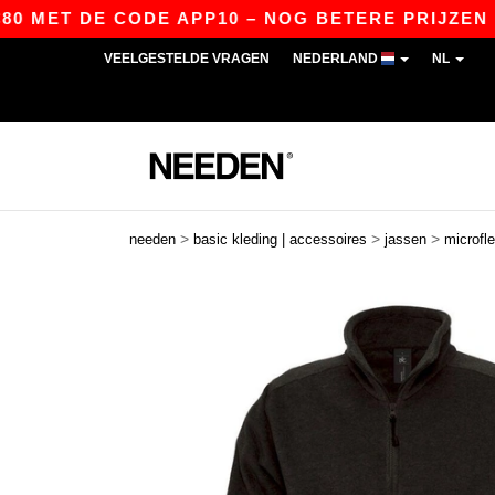
ET DE CODE APP10 – NOG BETERE PRIJZEN IN DE
VEELGESTELDE VRAGEN
NEDERLAND
NL
>
>
>
needen
basic kleding | accessoires
jassen
microfl