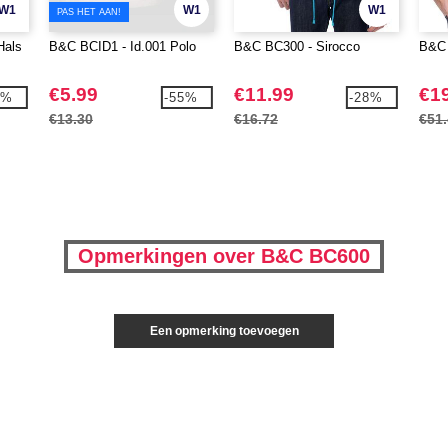
W1
W1
W1
PAS HET AAN!
Hals
B&C BCID1 - Id.001 Polo
B&C BC300 - Sirocco
B&C 
€5.99
€11.99
€1
3%
-55%
-28%
€13.30
€16.72
€51
Opmerkingen over B&C BC600
Een opmerking toevoegen