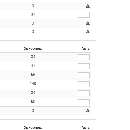
0
37
0
0
Op voorraad
Aant.
34
47
56
146
34
50
0
Op voorraad
Aant.