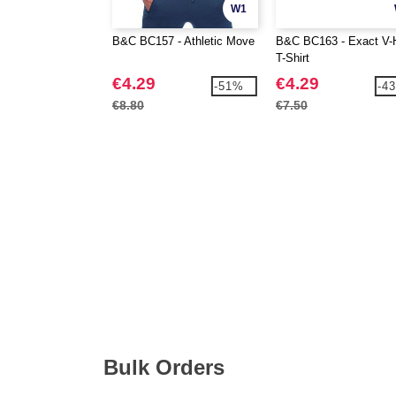
W1
B&C BC157 - Athletic Move
B&C BC163 - Exact V-
T-Shirt
€4.29
€4.29
-51%
-4
€8.80
€7.50
Bulk Orders