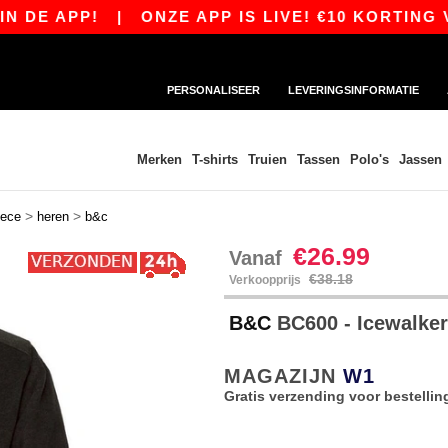
 APP!
|
ONZE APP IS LIVE! €10 KORTING VANA
PERSONALISEER
LEVERINGSINFORMATIE
Merken
T-shirts
Truien
Tassen
Polo's
Jassen
>
>
eece
heren
b&c
€26.99
Vanaf
€38.18
Verkoopprijs
B&C
BC600 - Icewalke
MAGAZIJN
W1
Gratis verzending voor bestellin