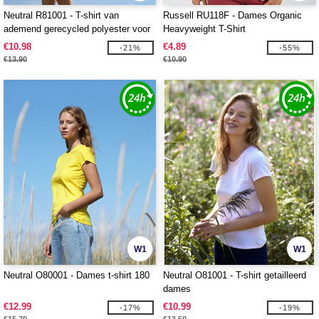
Neutral R81001 - T-shirt van
Russell RU118F - Dames Organic
ademend gerecycled polyester voor
Heavyweight T-Shirt
dames
€10.98
€4.89
-21%
-55%
€13.90
€10.90
W1
W1
Neutral O80001 - Dames t-shirt 180
Neutral O81001 - T-shirt getailleerd
dames
€12.99
€10.99
-17%
-19%