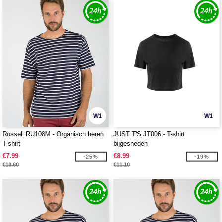
W1
W1
Russell RU108M - Organisch heren
JUST T'S JT006 - T-shirt
T-shirt
bijgesneden
€7.99
€8.99
-25%
-19%
€10.60
€11.10