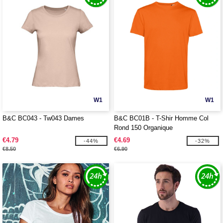
W1
W1
B&C BC043 - Tw043 Dames
B&C BC01B - T-Shir Homme Col
Rond 150 Organique
€4.79
€4.69
-44%
-32%
€8.50
€6.90