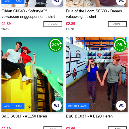
W1
W1
PAS HET AAN!
Gildan GN640 - Softstyle™
Fruit of the Loom SC600 - Dames
volwassen ringgesponnen t-shirt
valueweight t-shirt
€2.89
€2.89
-55%
-38%
€6.40
€4.70
W1
W1
PAS HET AAN!
PAS HET AAN!
B&C BC01T - #E150 Heren
B&C BC03T - # E190 Heren
€2.69
€3.69