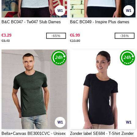
W1
W1
B&C BC047 - Tw047 Slub Dames
B&C BC049 - Inspire Plus dames
€3.29
€6.99
-65%
-36%
€9.40
€10.90
W1
W1
Bella+Canvas BE3001CVC - Unisex
Zonder label SE684 - T-Shirt Zonder