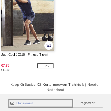
W1
Just Cool JC110 - Fitness T-shirt
€7.75
-30%
€11.10
Koop
GrBasics XS Korte mouwen T-shirts
bij Needen
Nederland
registreer!