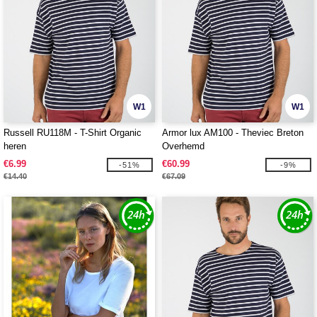
W1
W1
Russell RU118M - T-Shirt Organic
Armor lux AM100 - Theviec Breton
heren
Overhemd
€6.99
€60.99
-51%
-9%
€14.40
€67.09