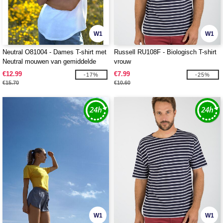
W1
W1
Neutral O81004 - Dames T-shirt met
Russell RU108F - Biologisch T-shirt
Neutral mouwen van gemiddelde
vrouw
lengte
€12.99
€7.99
-17%
-25%
€15.70
€10.60
W1
W1