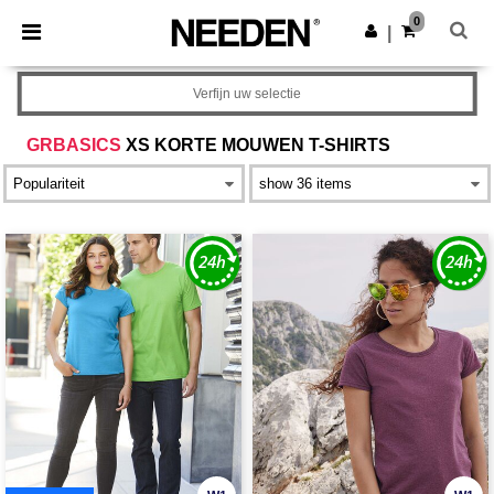
×
Needen-app
0
Download app
|
Betere prijzen in de app!
Verfijn uw selectie
GRBASICS
XS KORTE MOUWEN T-SHIRTS