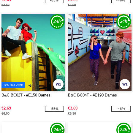
-65%
-46%
€7.60
€6.90
W1
W1
PAS HET AAN!
B&C BC02T - #E150 Dames
B&C BC04T - #E190 Dames
€2.69
€3.69
-55%
-46%
€6.00
€6.90