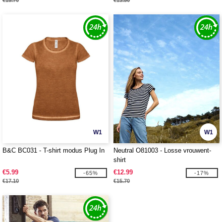
€15.70
€13.50
W1
W1
B&C BC031 - T-shirt modus Plug In
Neutral O81003 - Losse vrouwent-
shirt
€5.99
€12.99
-65%
-17%
€17.10
€15.70