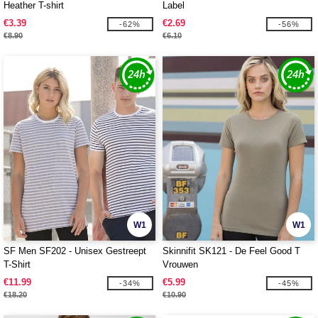
Heather T-shirt
Label
€3.39
€2.69
-62%
-56%
€8.90
€6.10
W1
W1
SF Men SF202 - Unisex Gestreept
Skinnifit SK121 - De Feel Good T
T-Shirt
Vrouwen
€11.99
€5.99
-34%
-45%
€18.20
€10.90