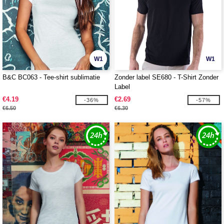
W1
W1
B&C BC063 - Tee-shirt sublimatie
Zonder label SE680 - T-Shirt Zonder
Label
€4.19
€2.69
-36%
-57%
€6.50
€6.30