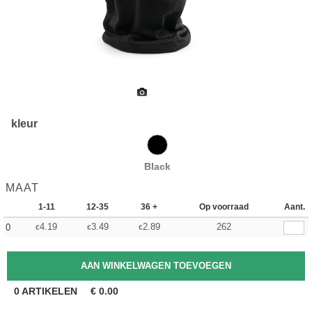
kleur
Black
MAAT
1-11
12-35
36 +
Op voorraad
Aant.
4.19
3.49
2.89
262
0
€
€
€
0
ARTIKELEN
€
0.00