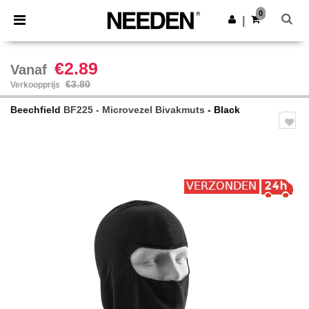
×
Needen-app
0
Download app
|
Betere prijzen in de app!
€2.89
Vanaf
€3.80
Verkoopprijs
Beechfield
BF225 - Microvezel Bivakmuts
- Black
Previous
Next