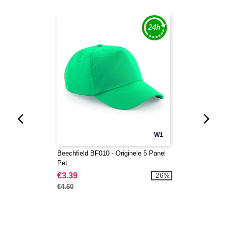
W1
Beechfield BF010 - Originele 5 Panel
Pet
€3.39
-26%
€4.60