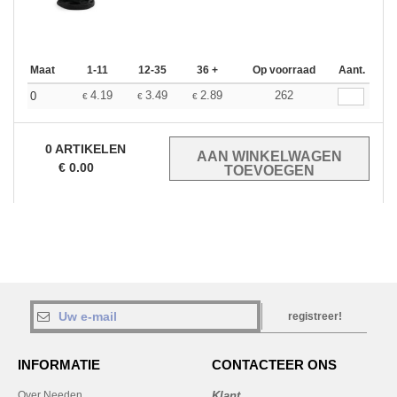
Maat
1-11
12-35
36 +
Op voorraad
Aant.
4.19
3.49
2.89
262
0
€
€
€
0
ARTIKELEN
€
0.00
registreer!
INFORMATIE
CONTACTEER ONS
Over Needen
Klant