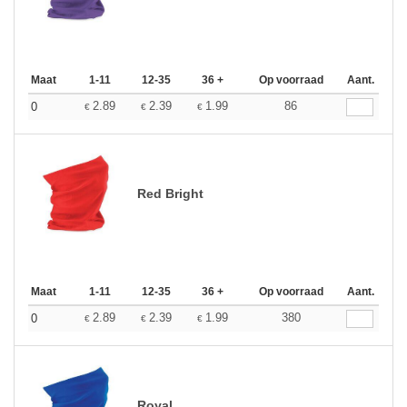
Maat
1-11
12-35
36 +
Op voorraad
Aant.
2.89
2.39
1.99
86
0
€
€
€
Red Bright
Maat
1-11
12-35
36 +
Op voorraad
Aant.
2.89
2.39
1.99
380
0
€
€
€
Royal