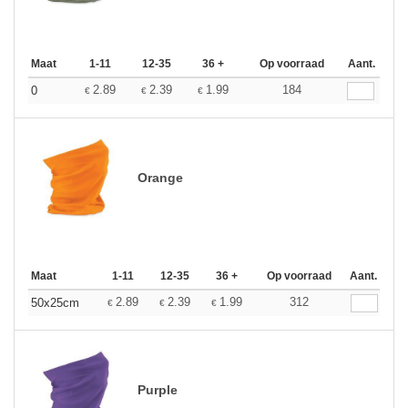
Maat
1-11
12-35
36 +
Op voorraad
Aant.
2.89
2.39
1.99
184
0
€
€
€
Orange
Maat
1-11
12-35
36 +
Op voorraad
Aant.
2.89
2.39
1.99
312
50x25cm
€
€
€
Purple