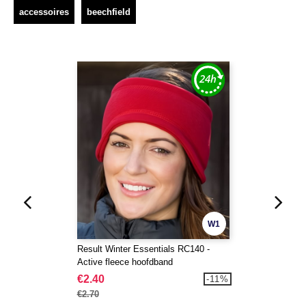
accessoires
beechfield
W1
Result Winter Essentials RC140 -
Active fleece hoofdband
€2.40
-11%
€2.70