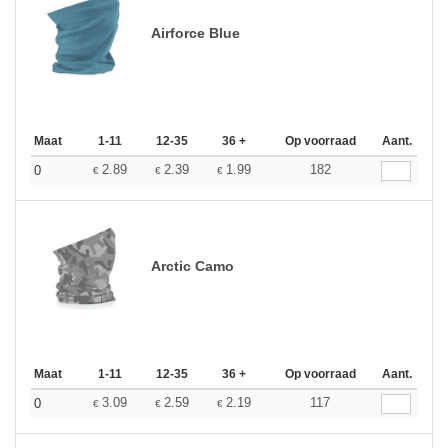
Airforce Blue
Maat
1-11
12-35
36 +
Op voorraad
Aant.
2.89
2.39
1.99
182
0
€
€
€
Arctic Camo
Maat
1-11
12-35
36 +
Op voorraad
Aant.
3.09
2.59
2.19
117
0
€
€
€