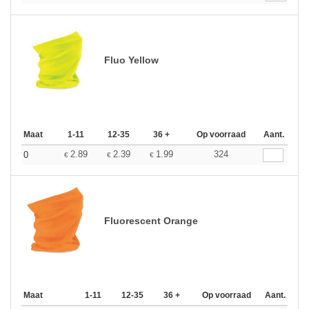
Fluo Yellow
Maat
1-11
12-35
36 +
Op voorraad
Aant.
2.89
2.39
1.99
324
0
€
€
€
Fluorescent Orange
Maat
1-11
12-35
36 +
Op voorraad
Aant.