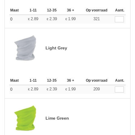
Maat
1-11
12-35
36 +
Op voorraad
Aant.
2.89
2.39
1.99
321
0
€
€
€
Light Grey
Maat
1-11
12-35
36 +
Op voorraad
Aant.
2.89
2.39
1.99
209
0
€
€
€
Lime Green