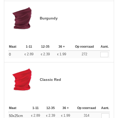
Burgundy
Maat
1-11
12-35
36 +
Op voorraad
Aant.
2.89
2.39
1.99
272
0
€
€
€
Classic Red
Maat
1-11
12-35
36 +
Op voorraad
Aant.
2.89
2.39
1.99
314
50x25cm
€
€
€