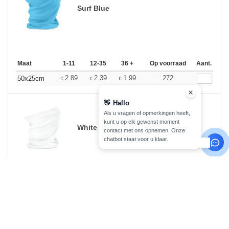
Surf Blue
Maat
1-11
12-35
36 +
Op voorraad
Aant.
2.89
2.39
1.99
272
50x25cm
€
€
€
👋
Hallo
Als u vragen of opmerkingen heeft,
kunt u op elk gewenst moment
White
contact met ons opnemen. Onze
chatbot staat voor u klaar.
Maat
1-11
12-35
36 +
Op voorraad
Aant.
2.89
2.39
1.99
541
50x25cm
€
€
€