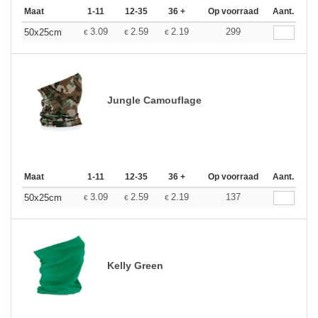
Maat
1-11
12-35
36 +
Op voorraad
Aant.
3.09
2.59
2.19
299
50x25cm
€
€
€
Jungle Camouflage
Maat
1-11
12-35
36 +
Op voorraad
Aant.
3.09
2.59
2.19
137
50x25cm
€
€
€
Kelly Green