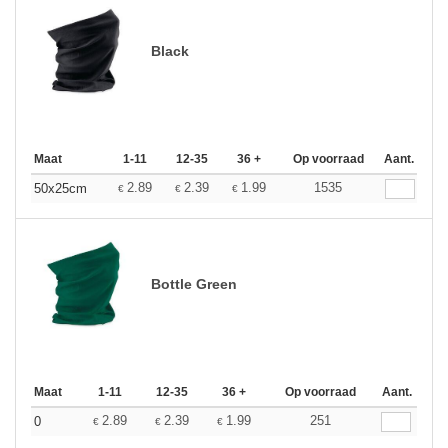
Black
Maat
1-11
12-35
36 +
Op voorraad
Aant.
2.89
2.39
1.99
1535
50x25cm
€
€
€
Bottle Green
Maat
1-11
12-35
36 +
Op voorraad
Aant.
2.89
2.39
1.99
251
0
€
€
€