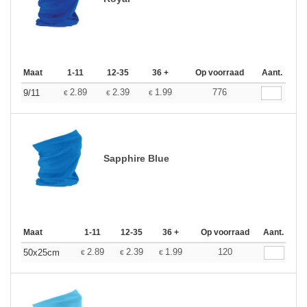
Maat
1-11
12-35
36 +
Op voorraad
Aant.
2.89
2.39
1.99
776
9/11
€
€
€
Sapphire Blue
Maat
1-11
12-35
36 +
Op voorraad
Aant.
2.89
2.39
1.99
120
50x25cm
€
€
€