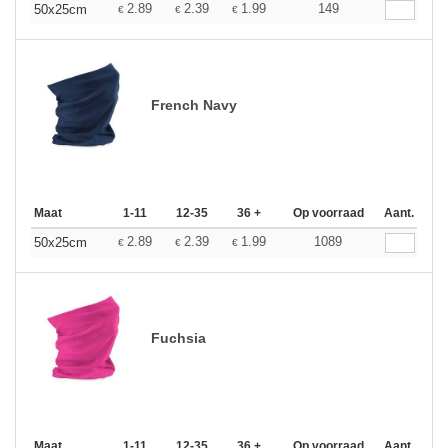
2.89
2.39
1.99
149
50x25cm
€
€
€
French Navy
Maat
1-11
12-35
36 +
Op voorraad
Aant.
2.89
2.39
1.99
1089
50x25cm
€
€
€
Fuchsia
Maat
1-11
12-35
36 +
Op voorraad
Aant.