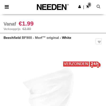
×
Needen-app
0
Download app
|
Betere prijzen in de app!
€1.99
Vanaf
€2.80
Verkoopprijs
Beechfield
BF900 - Morf™ original
- White
Previous
Next