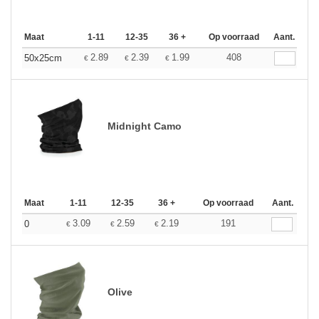
Maat
1-11
12-35
36 +
Op voorraad
Aant.
2.89
2.39
1.99
408
50x25cm
€
€
€
Midnight Camo
Maat
1-11
12-35
36 +
Op voorraad
Aant.
3.09
2.59
2.19
191
0
€
€
€
Olive