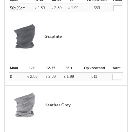
2.89
2.39
1.99
359
50x25cm
€
€
€
Graphite
Maat
1-11
12-35
36 +
Op voorraad
Aant.
2.89
2.39
1.99
511
0
€
€
€
Heather Grey