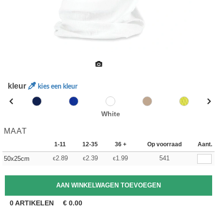
kleur
kies een kleur
White
MAAT
1-11
12-35
36 +
Op voorraad
Aant.
2.89
2.39
1.99
541
50x25cm
€
€
€
0
ARTIKELEN
€
0.00