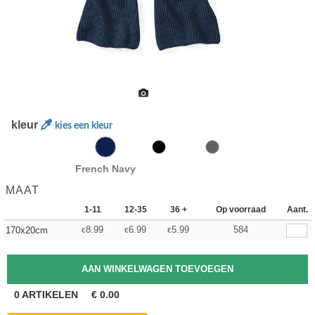
kleur
kies een kleur
French Navy
MAAT
1-11
12-35
36 +
Op voorraad
Aant.
8.99
6.99
5.99
584
170x20cm
€
€
€
0
ARTIKELEN
€
0.00