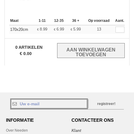
Maat
1-11
12-35
36 +
Op voorraad
Aant.
8.99
6.99
5.99
13
170x20cm
€
€
€
0
ARTIKELEN
€
0.00
registreer!
INFORMATIE
CONTACTEER ONS
Over Needen
Klant