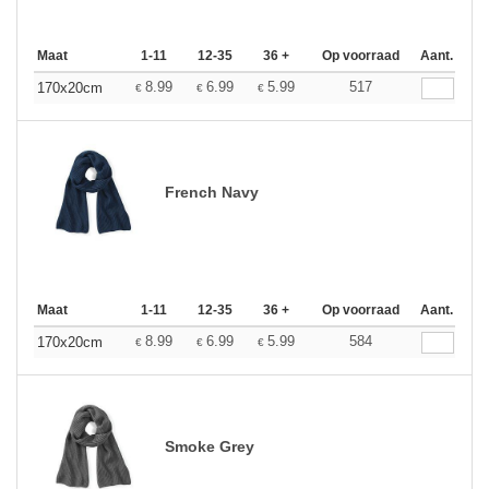
Maat
1-11
12-35
36 +
Op voorraad
Aant.
8.99
6.99
5.99
517
170x20cm
€
€
€
French Navy
Maat
1-11
12-35
36 +
Op voorraad
Aant.
8.99
6.99
5.99
584
170x20cm
€
€
€
Smoke Grey