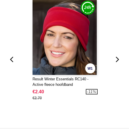
W1
Result Winter Essentials RC140 -
Active fleece hoofdband
€2.40
-11%
€2.70