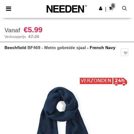
×
Needen-app
0
Download app
|
Betere prijzen in de app!
€5.99
Vanaf
€7.20
Verkoopprijs
Beechfield
BF469 - Metro gebreide sjaal
- French Navy
Previous
Next