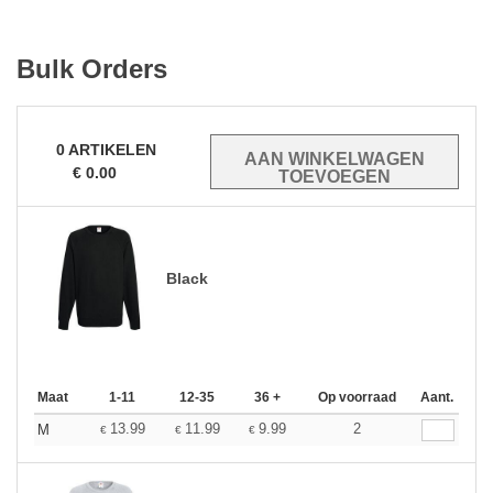
Bulk Orders
0
ARTIKELEN
€
0.00
Black
Maat
1-11
12-35
36 +
Op voorraad
Aant.
13.99
11.99
9.99
2
M
€
€
€