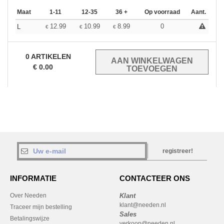
Maat
1-11
12-35
36 +
Op voorraad
Aant.
12.99
10.99
8.99
0
L
€
€
€
0
ARTIKELEN
€
0.00
registreer!
INFORMATIE
CONTACTEER ONS
Over Needen
Klant
klant@needen.nl
Traceer mijn bestelling
Sales
Betalingswijze
verkoop@needen.nl