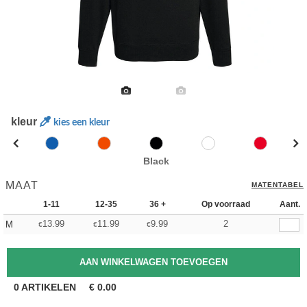
kleur
kies een kleur
Black
MAAT
MATENTABEL
1-11
12-35
36 +
Op voorraad
Aant.
13.99
11.99
9.99
2
M
€
€
€
0
ARTIKELEN
€
0.00