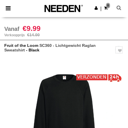
×
Needen-app
0
Download app
|
Betere prijzen in de app!
€9.99
Vanaf
€14.00
Verkoopprijs
Fruit of the Loom
SC360 - Lichtgewicht Raglan
Sweatshirt
- Black
Previous
Next