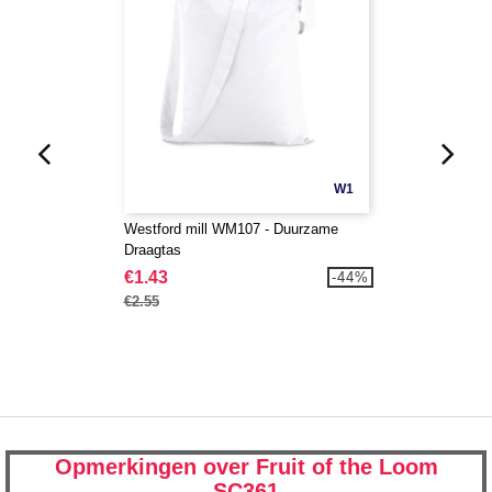
W1
Westford mill WM107 - Duurzame
Draagtas
€1.43
-44%
€2.55
Opmerkingen over Fruit of the Loom
SC361