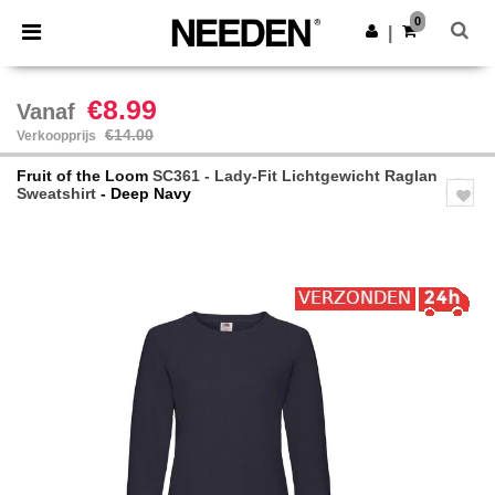
×
Needen-app
0
Download app
|
Betere prijzen in de app!
€8.99
Vanaf
€14.00
Verkoopprijs
Fruit of the Loom
SC361 - Lady-Fit Lichtgewicht Raglan
Sweatshirt
- Deep Navy
Previous
Next