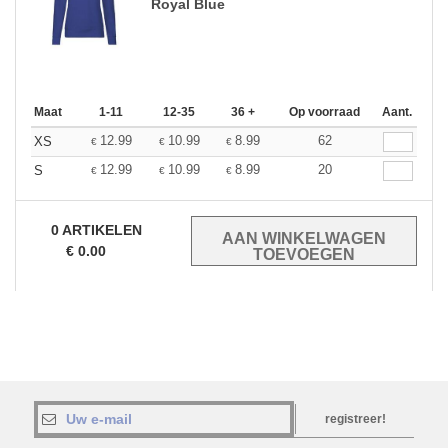
Royal Blue
Maat
1-11
12-35
36 +
Op voorraad
Aant.
12.99
10.99
8.99
62
XS
€
€
€
12.99
10.99
8.99
20
S
€
€
€
0
ARTIKELEN
€
0.00
registreer!