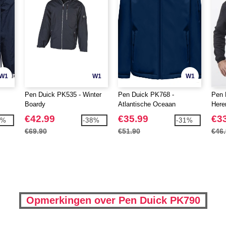
W1
W1
W1
Pen Duick PK535 - Winter
Pen Duick PK768 -
Pen 
Boardy
Atlantische Oceaan
Here
€42.99
€35.99
€3
5%
-38%
-31%
€69.90
€51.90
€46
Opmerkingen over Pen Duick PK790