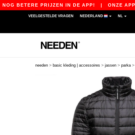
G BETERE PRIJZEN IN DE APP!
|
ONZE APP IS 
VEELGESTELDE VRAGEN
NEDERLAND
NL
>
>
>
needen
basic kleding | accessoires
jassen
parka