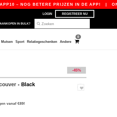
10 – NOG BETERE PRIJZEN IN DE APP!
|
ONZE A
LOGIN
REGISTREER NU
AANKOPEN IN BULK?
0
Mutsen
Sport
Relatiegeschenken
Andere
-45%
ncouver
- Black
gen vanaf €89!