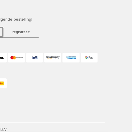
gende bestelling!
registreer!
 B.V.