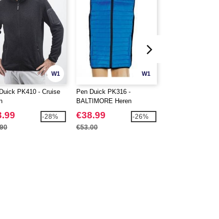
W1
W1
Duick PK410 - Cruise
Pen Duick PK316 -
Pen Duick PK517 
n
BALTIMORE Heren
Heren
Bodywarmer
3.99
€38.99
€48.99
-28%
-26%
.90
€53.00
€69.90