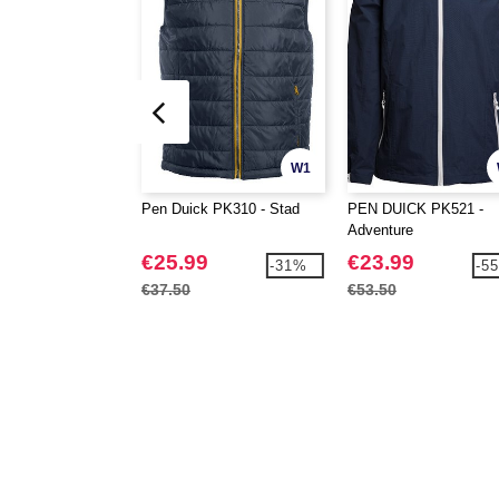
W1
Pen Duick PK310 - Stad
PEN DUICK PK521 -
Adventure
€25.99
€23.99
-31%
-5
€37.50
€53.50