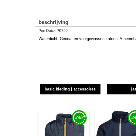
beschrijving
Pen Duick PK790
Waterdicht. Gecoat en voorgewassen katoen. Afneembar
basic kleding | accessoires
ja