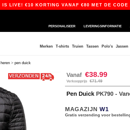
LIVE! €10 KORTING VANAF €80 MET DE CODE APP
PERSONALISEER
LEVERINGSINFORMATIE
Merken
T-shirts
Truien
Tassen
Polo's
Jassen
>
>
heren
pen duick
€38.99
Vanaf
€71.49
Verkoopprijs
Pen Duick
PK790 - Va
MAGAZIJN
W1
Gratis verzending voor bestellin