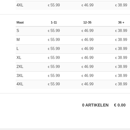
4XL
55.99
46.99
38.99
€
€
€
Maat
1-11
12-35
36 +
S
55.99
46.99
38.99
€
€
€
M
55.99
46.99
38.99
€
€
€
L
55.99
46.99
38.99
€
€
€
XL
55.99
46.99
38.99
€
€
€
2XL
55.99
46.99
38.99
€
€
€
3XL
55.99
46.99
38.99
€
€
€
4XL
55.99
46.99
38.99
€
€
€
0
ARTIKELEN
€
0.00