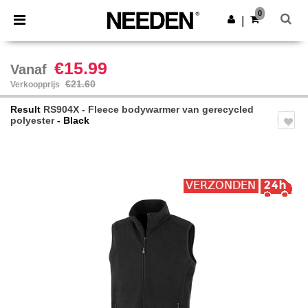
×
Needen-app
0
Download app
|
Betere prijzen in de app!
€15.99
Vanaf
€21.60
Verkoopprijs
Result
RS904X - Fleece bodywarmer van gerecycled
polyester
- Black
Previous
Next