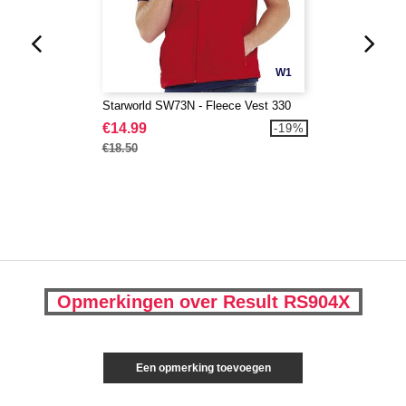
W1
Starworld SW73N - Fleece Vest 330
€14.99
-19%
€18.50
Opmerkingen over Result RS904X
Een opmerking toevoegen