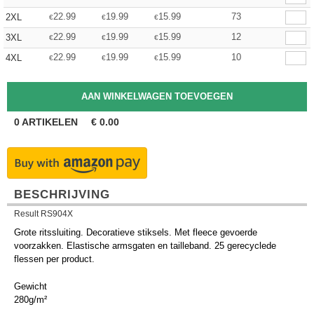
22.99
19.99
15.99
73
2XL
€
€
€
22.99
19.99
15.99
12
3XL
€
€
€
22.99
19.99
15.99
10
4XL
€
€
€
0
ARTIKELEN
€
0.00
BESCHRIJVING
Result RS904X
Grote ritssluiting. Decoratieve stiksels. Met fleece gevoerde
voorzakken. Elastische armsgaten en tailleband. 25 gerecyclede
flessen per product.
Gewicht
280g/m²