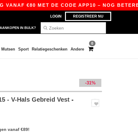
NAF €80 MET DE CODE APP10 – NOG BETERE PRIJZ
LOGIN
REGISTREER NU
AANKOPEN IN BULK?
0
Mutsen
Sport
Relatiegeschenken
Andere
-31%
5 - V-Hals Gebreid Vest
-
gen vanaf €89!