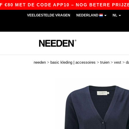
 MET DE CODE APP10 – NOG BETERE PRIJZEN IN 
VEELGESTELDE VRAGEN
NEDERLAND
NL
>
>
>
>
needen
basic kleding | accessoires
truien
vest
d