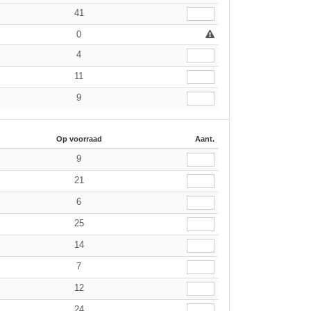
41
0
4
11
9
Op voorraad
Aant.
9
21
6
25
14
7
12
24