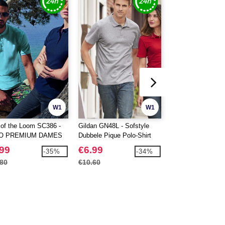
W1
W1
t of the Loom SC386 -
Gildan GN48L - Sofstyle
Sans Étiquette SE
O PREMIUM DAMES
Dubbele Pique Polo-Shirt
Sport T-Shirt Sans
Dames
.99
€6.99
€3.79
-35%
-34%
.80
€10.60
€5.70