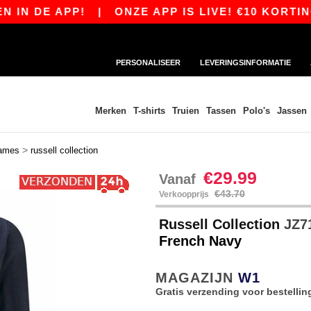
DE APP!
|
ONZE APP IS LIVE! €10 KORTING VA
PERSONALISEER
LEVERINGSINFORMATIE
Merken
T-shirts
Truien
Tassen
Polo's
Jassen
>
ames
russell collection
€29.99
Vanaf
€43.70
Verkoopprijs
Russell Collection
JZ71
French Navy
MAGAZIJN
W1
Gratis verzending voor bestellin