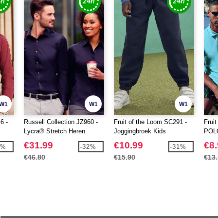
W1
W1
W1
6 -
Russell Collection JZ960 -
Fruit of the Loom SC291 -
Frui
Lycra® Stretch Heren
Joggingbroek Kids
POL
Overhemd
€31.99
€10.99
€8
2%
-32%
-31%
€46.80
€15.90
€13