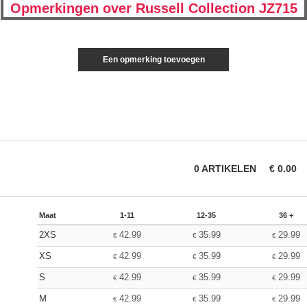
Opmerkingen over Russell Collection JZ715
Een opmerking toevoegen
0
ARTIKELEN
€
0.00
Maat
1-11
12-35
36 +
2XS
42.99
35.99
29.99
€
€
€
XS
42.99
35.99
29.99
€
€
€
S
42.99
35.99
29.99
€
€
€
M
42.99
35.99
29.99
€
€
€