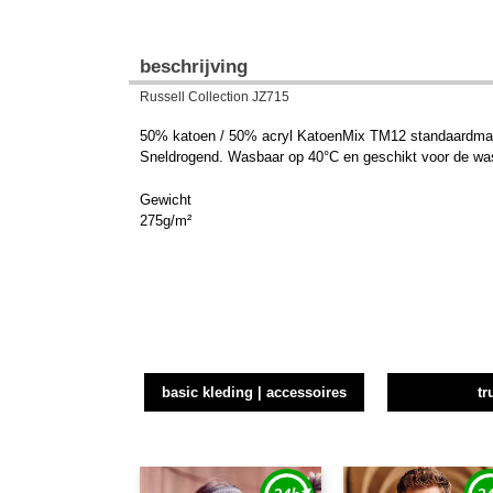
beschrijving
Russell Collection JZ715
50% katoen / 50% acryl KatoenMix TM12 standaardmaat. 
Sneldrogend. Wasbaar op 40°C en geschikt voor de wa
Gewicht
275g/m²
basic kleding | accessoires
tr