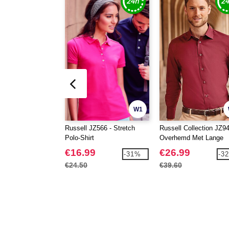
W1
Russell JZ566 - Stretch
Russell Collection JZ94
Polo-Shirt
Overhemd Met Lange
Mouwen
€16.99
€26.99
-31%
-3
€24.50
€39.60