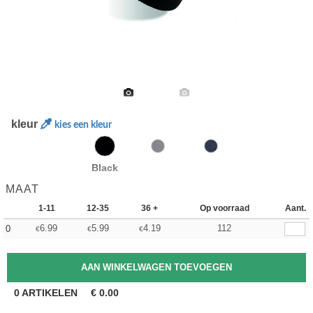
kleur
kies een kleur
Black
MAAT
1-11
12-35
36 +
Op voorraad
Aant.
6.99
5.99
4.19
112
0
€
€
€
0
ARTIKELEN
€
0.00