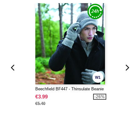
W1
Beechfield BF447 - Thinsulate Beanie
€3.99
-26%
€5.40