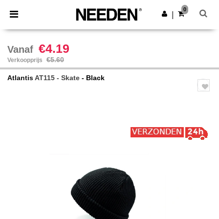
×
Needen-app
0
Download app
|
Betere prijzen in de app!
€4.19
Vanaf
€5.60
Verkoopprijs
Atlantis
AT115 - Skate
- Black
Previous
Next