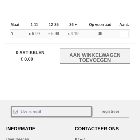
Maat
1-11
12-35
36 +
Op voorraad
Aant.
6.99
5.99
4.19
39
0
€
€
€
0
ARTIKELEN
€
0.00
registreer!
INFORMATIE
CONTACTEER ONS
Over Needen
Klant