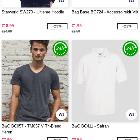
W1
W1
Starworld SW270 - Ultieme Hoodie
Bag Base BG724 - Accessoirekit Vilt
€18.99
€1.99
-23%
-21%
€24.60
€2.50
W1
W1
B&C BC057 - TM057 V Tri-Blend
B&C BC411 - Safran
Heren
€7.99
€3.59