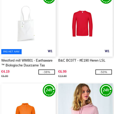
W1
W1
PAS HET AAN!
Westford mill WM801 - Earthaware
B&C BC07T - #E190 Heren LSL
™ Biologische Duurzame Tas
€4.19
€6.99
-38%
-50%
€6.80
€13.90