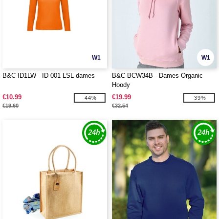
W1
W1
B&C ID1LW - ID 001 LSL dames
B&C BCW34B - Dames Organic
Hoody
€10.99
€19.99
-44%
-39%
€19.60
€32.54