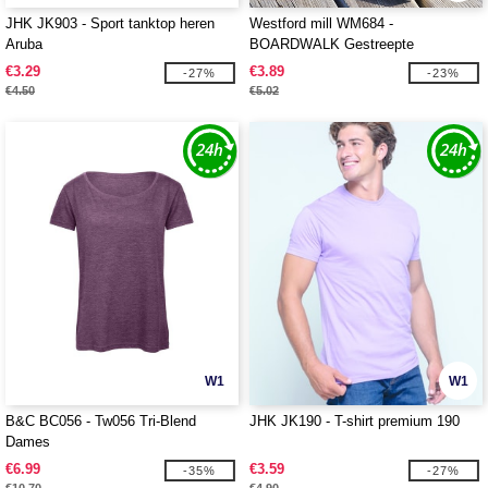
JHK JK903 - Sport tanktop heren
Westford mill WM684 -
Aruba
BOARDWALK Gestreepte
Accessoires Tas
€3.29
€3.89
-27%
-23%
€4.50
€5.02
W1
W1
B&C BC056 - Tw056 Tri-Blend
JHK JK190 - T-shirt premium 190
Dames
€6.99
€3.59
-35%
-27%