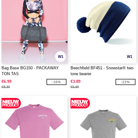
W1
W1
Bag Base BG150 - PACKAWAY
Beechfield BF451 - Snowstar® two-
TON TAS
tone beanie
€6.99
€3.89
-16%
-22%
€8.30
€5.00