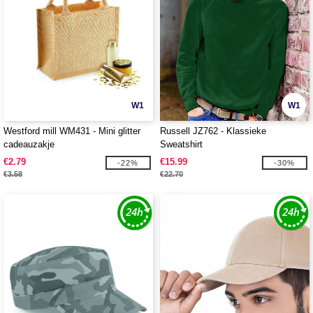
W1
W1
Westford mill WM431 - Mini glitter
Russell JZ762 - Klassieke
cadeauzakje
Sweatshirt
€2.79
€15.99
-22%
-30%
€3.58
€22.70