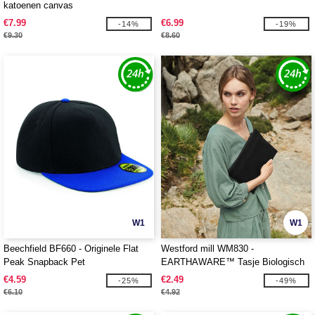
katoenen canvas
€7.99
€6.99
-14%
-19%
€9.30
€8.60
W1
W1
Beechfield BF660 - Originele Flat
Westford mill WM830 -
Peak Snapback Pet
EARTHAWARE™ Tasje Biologisch
Katoen
€4.59
€2.49
-25%
-49%
€6.10
€4.92