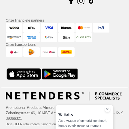
Onze financiële partners
Onze transporteurs
Promotional Products Almere (P.P.A.) B.V.
Zekeringstraat 46, 1014BT Amsterdam - VAT NL 005596191B03 - KvK
👋
Hallo
39066321
Als u vragen of opmerkingen heeft,
Dit is GEEN retouradres. Voor retourzending, zie hier
kunt u op elk gewenst moment