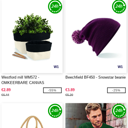
W1
W1
Westford mill WM572 -
Beechfield BF450 - Snowstar beanie
OMKEERBARE CANVAS
ORGANISER
€2.89
€3.89
-55%
-25%
€6.44
€5.20