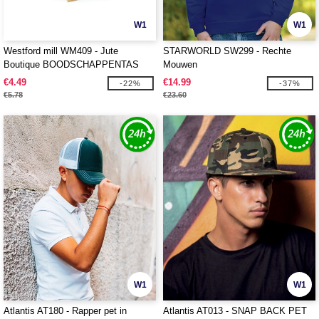
W1
W1
Westford mill WM409 - Jute
STARWORLD SW299 - Rechte
Boutique BOODSCHAPPENTAS
Mouwen
€4.49
€14.99
-22%
-37%
€5.78
€23.60
W1
W1
Atlantis AT180 - Rapper pet in
Atlantis AT013 - SNAP BACK PET