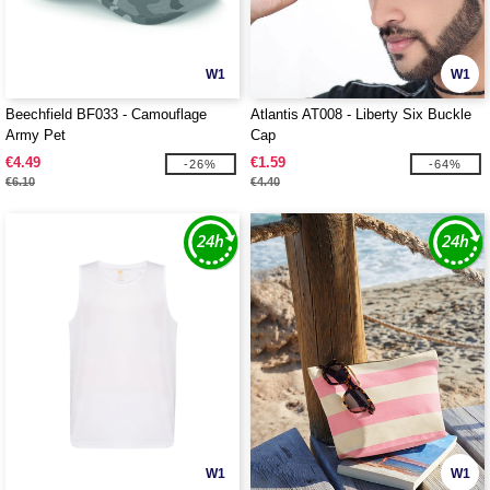
W1
W1
Beechfield BF033 - Camouflage
Atlantis AT008 - Liberty Six Buckle
Army Pet
Cap
€4.49
€1.59
-26%
-64%
€6.10
€4.40
W1
W1