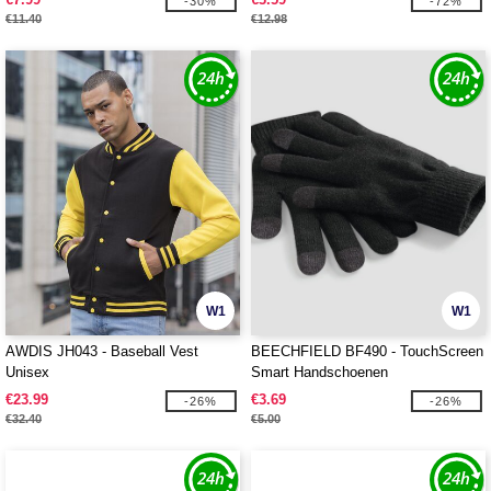
-30%
-72%
€11.40
€12.98
W1
W1
AWDIS JH043 - Baseball Vest
BEECHFIELD BF490 - TouchScreen
Unisex
Smart Handschoenen
€23.99
€3.69
-26%
-26%
€32.40
€5.00