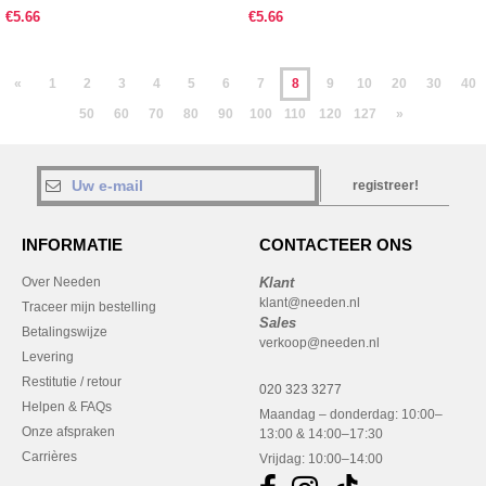
€5.66
€5.66
«
1
2
3
4
5
6
7
8
9
10
20
30
40
50
60
70
80
90
100
110
120
127
»
registreer!
INFORMATIE
CONTACTEER ONS
Over Needen
Klant
klant@needen.nl
Traceer mijn bestelling
Sales
Betalingswijze
verkoop@needen.nl
Levering
Restitutie / retour
020 323 3277
Helpen & FAQs
Maandag – donderdag: 10:00–
Onze afspraken
13:00 & 14:00–17:30
Carrières
Vrijdag: 10:00–14:00