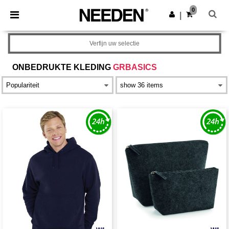
×
Needen-app
0
Download app
|
Betere prijzen in de app!
Verfijn uw selectie
ONBEDRUKTE KLEDING
GRBASICS