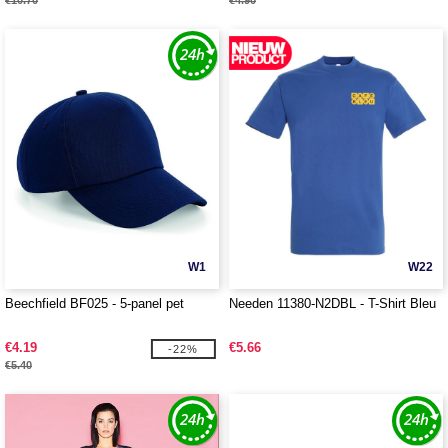
€10.70
€4.90
W1
W22
Beechfield BF025 - 5-panel pet
Needen 11380-N2DBL - T-Shirt Bleu
€4.19
€5.66
-22%
€5.40