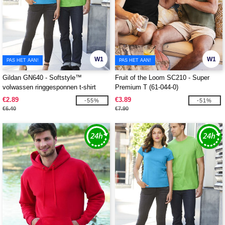
W1
W1
PAS HET AAN!
PAS HET AAN!
Gildan GN640 - Softstyle™
Fruit of the Loom SC210 - Super
volwassen ringgesponnen t-shirt
Premium T (61-044-0)
€2.89
€3.89
-55%
-51%
€6.40
€7.90