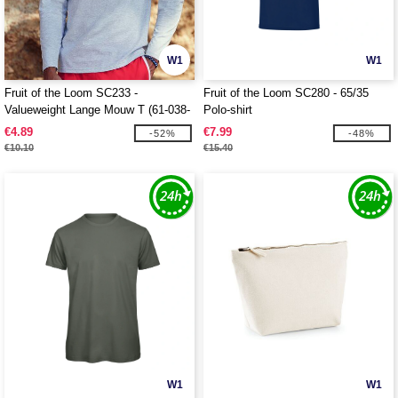
W1
W1
Fruit of the Loom SC233 -
Fruit of the Loom SC280 - 65/35
Valueweight Lange Mouw T (61-038-
Polo-shirt
0)
€4.89
€7.99
-52%
-48%
€10.10
€15.40
W1
W1