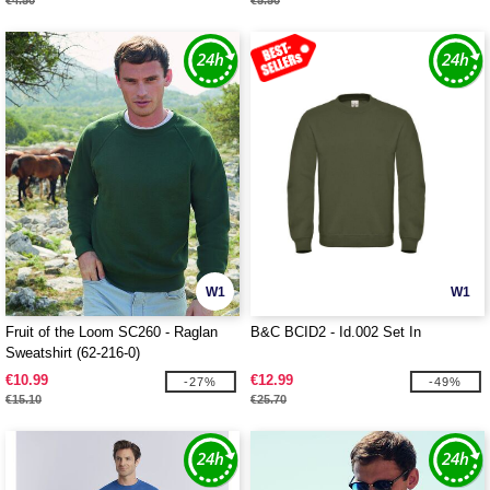
€4.50
€5.50
W1
W1
Fruit of the Loom SC260 - Raglan
B&C BCID2 - Id.002 Set In
Sweatshirt (62-216-0)
€10.99
€12.99
-27%
-49%
€15.10
€25.70