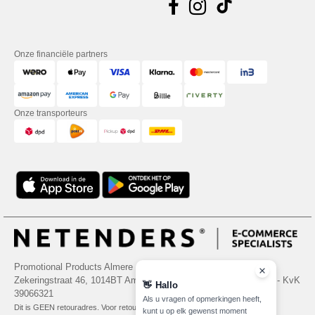
Onze financiële partners
Onze transporteurs
Promotional Products Almere (P.P.A.) B.V.
Zekeringstraat 46, 1014BT Amsterdam - VAT NL 005596191B03 - KvK
👋
Hallo
39066321
Als u vragen of opmerkingen heeft,
Dit is GEEN retouradres. Voor retourzending, zie hier
kunt u op elk gewenst moment