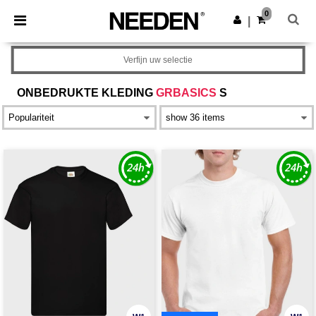
×
Needen-app
0
Download app
|
Betere prijzen in de app!
Verfijn uw selectie
ONBEDRUKTE KLEDING
GRBASICS
S