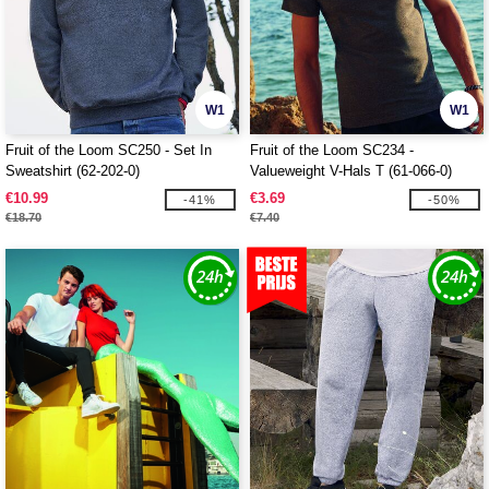
W1
W1
Fruit of the Loom SC250 - Set In
Fruit of the Loom SC234 -
Sweatshirt (62-202-0)
Valueweight V-Hals T (61-066-0)
€10.99
€3.69
-41%
-50%
€18.70
€7.40