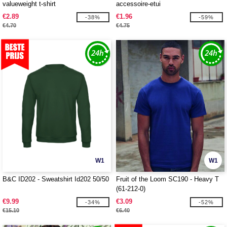
valueweight t-shirt
accessoire-etui
€2.89
€1.96
-38%
-59%
€4.70
€4.75
W1
W1
B&C ID202 - Sweatshirt Id202 50/50
Fruit of the Loom SC190 - Heavy T
(61-212-0)
€9.99
€3.09
-34%
-52%
€15.10
€6.40