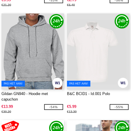
-53%
-56%
€21.20
€6.40
W1
W1
PAS HET AAN!
PAS HET AAN!
Gildan GN940 - Hoodie met
B&C BCID1 - Id.001 Polo
capuchon
€13.99
€5.99
-54%
-55%
€30.20
€13.30