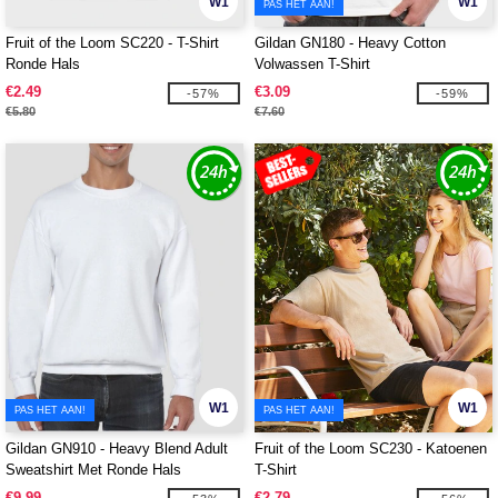
W1
W1
PAS HET AAN!
Fruit of the Loom SC220 - T-Shirt
Gildan GN180 - Heavy Cotton
Ronde Hals
Volwassen T-Shirt
€2.49
€3.09
-57%
-59%
€5.80
€7.60
W1
W1
PAS HET AAN!
PAS HET AAN!
Gildan GN910 - Heavy Blend Adult
Fruit of the Loom SC230 - Katoenen
Sweatshirt Met Ronde Hals
T-Shirt
€9.99
€2.79