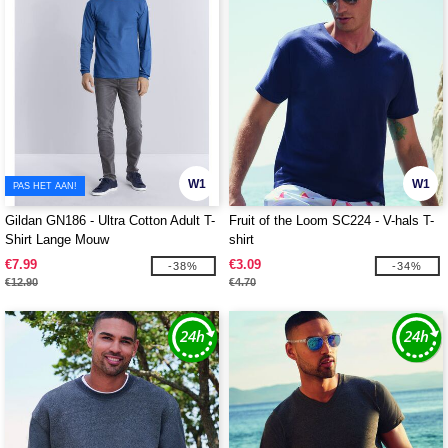
W1
W1
PAS HET AAN!
Gildan GN186 - Ultra Cotton Adult T-
Fruit of the Loom SC224 - V-hals T-
Shirt Lange Mouw
shirt
€7.99
€3.09
-38%
-34%
€12.90
€4.70