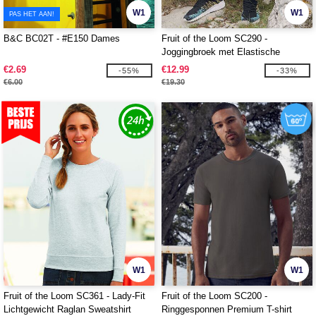
W1
W1
PAS HET AAN!
B&C BC02T - #E150 Dames
Fruit of the Loom SC290 -
Joggingbroek met Elastische
Boorden
€2.69
€12.99
-55%
-33%
€6.00
€19.30
W1
W1
Fruit of the Loom SC361 - Lady-Fit
Fruit of the Loom SC200 -
Lichtgewicht Raglan Sweatshirt
Ringgesponnen Premium T-shirt