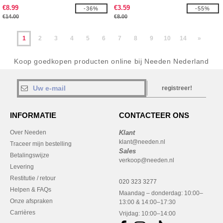
€8.99
€3.59
-36%
-55%
€14.00
€8.00
1
2
3
4
5
6
7
8
9
10
14
»
Koop goedkopen producten online bij Needen Nederland
registreer!
INFORMATIE
CONTACTEER ONS
Over Needen
Klant
klant@needen.nl
Traceer mijn bestelling
Sales
Betalingswijze
verkoop@needen.nl
Levering
Restitutie / retour
020 323 3277
Helpen & FAQs
Maandag – donderdag: 10:00–
Onze afspraken
13:00 & 14:00–17:30
Carrières
Vrijdag: 10:00–14:00