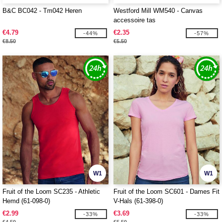
B&C BC042 - Tm042 Heren
Westford Mill WM540 - Canvas
accessoire tas
€4.79
€2.35
-44%
-57%
€8.50
€5.50
W1
W1
Fruit of the Loom SC235 - Athletic
Fruit of the Loom SC601 - Dames Fit
Hemd (61-098-0)
V-Hals (61-398-0)
€2.99
€3.69
-33%
-33%