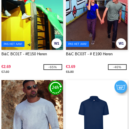
W1
W1
PAS HET AAN!
PAS HET AAN!
B&C BC01T - #E150 Heren
B&C BC03T - # E190 Heren
€2.69
€3.69
-65%
-46%
€7.60
€6.90