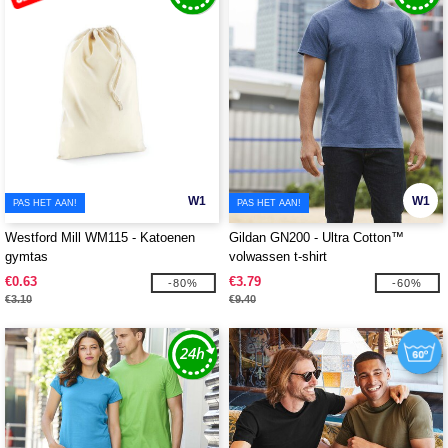
W1
W1
PAS HET AAN!
PAS HET AAN!
Westford Mill WM115 - Katoenen
Gildan GN200 - Ultra Cotton™
gymtas
volwassen t-shirt
€0.63
€3.79
-80%
-60%
€3.10
€9.40