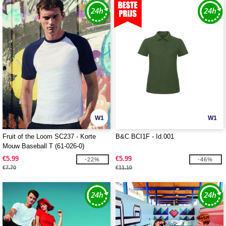
W1
W1
Fruit of the Loom SC237 - Korte
B&C BCI1F - Id.001
Mouw Baseball T (61-026-0)
€5.99
€5.99
-22%
-46%
€7.70
€11.10