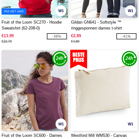
W1
W1
PAS HET AAN!
Fruit of the Loom SC270 - Hoodie
Gildan GN641 - Softstyle ™
Sweatshirt (62-208-0)
ringgesponnen dames t-shirt
€13.99
€2.89
-38%
-41%
€22.70
€4.90
W1
W1
Fruit of the Loom SC600 - Dames
Westford Mill WM530 - Canvas