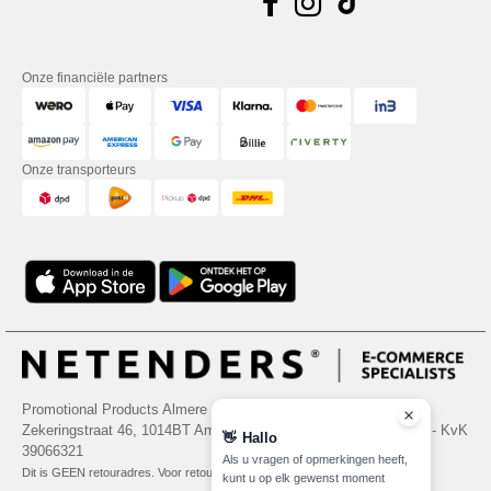
Onze financiële partners
Onze transporteurs
Promotional Products Almere (P.P.A.) B.V.
Zekeringstraat 46, 1014BT Amsterdam - VAT NL 005596191B03 - KvK
👋
Hallo
39066321
Als u vragen of opmerkingen heeft,
Dit is GEEN retouradres. Voor retourzending, zie hier
kunt u op elk gewenst moment