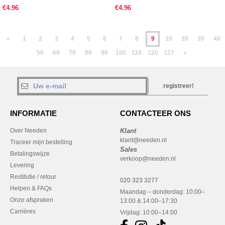
€4.96
€4.96
«
1
2
3
4
5
6
7
8
9
10
20
30
40
50
60
70
80
90
100
110
120
127
»
registreer!
INFORMATIE
CONTACTEER ONS
Over Needen
Klant
klant@needen.nl
Traceer mijn bestelling
Sales
Betalingswijze
verkoop@needen.nl
Levering
Restitutie / retour
020 323 3277
Helpen & FAQs
Maandag – donderdag: 10:00–
Onze afspraken
13:00 & 14:00–17:30
Carrières
Vrijdag: 10:00–14:00