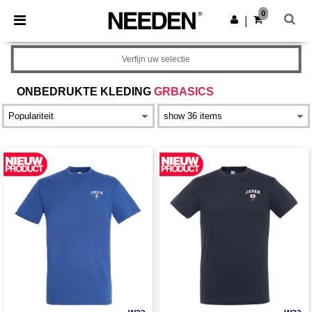
×
Needen-app
0
Download app
|
Betere prijzen in de app!
Verfijn uw selectie
ONBEDRUKTE KLEDING
GRBASICS