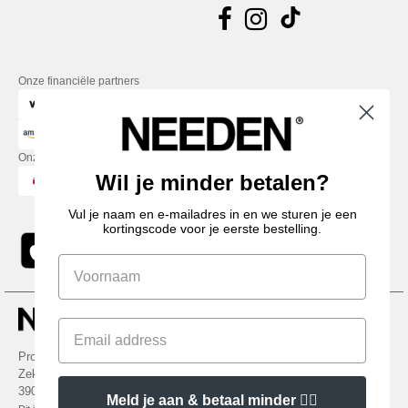
Onze financiële partners
Onze transporteurs
Wil je minder betalen?
Vul je naam en e-mailadres in en we sturen je een
kortingscode voor je eerste bestelling.
Promotional Products Almere (P.P.A.) B.V.
Zekeringstraat 46, 1014BT Amsterdam - VAT NL 005596191B03 - KvK
39066321
Meld je aan & betaal minder 👍🏼