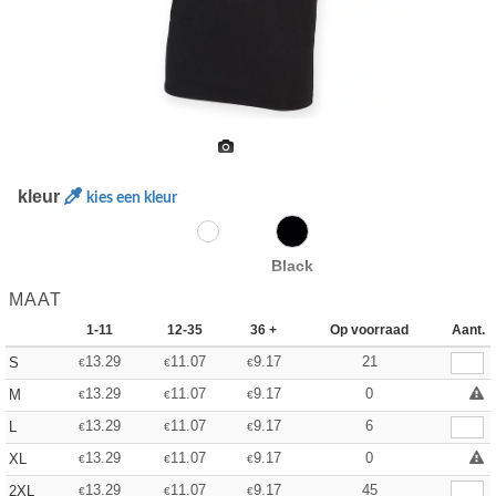
kleur
kies een kleur
Black
MAAT
1-11
12-35
36 +
Op voorraad
Aant.
13.29
11.07
9.17
21
S
€
€
€
13.29
11.07
9.17
0
M
€
€
€
13.29
11.07
9.17
6
L
€
€
€
13.29
11.07
9.17
0
XL
€
€
€
13.29
11.07
9.17
45
2XL
€
€
€