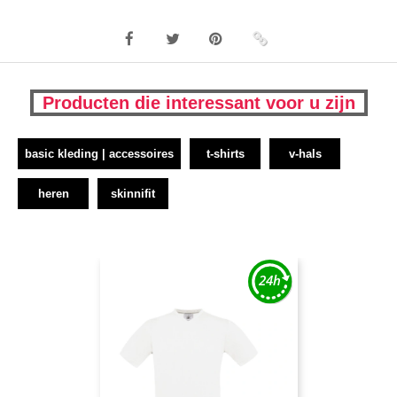
Producten die interessant voor u zijn
basic kleding | accessoires
t-shirts
v-hals
heren
skinnifit