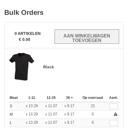
Bulk Orders
0
ARTIKELEN
€
0.00
Black
Maat
1-11
12-35
36 +
Op voorraad
Aant.
13.29
11.07
9.17
21
S
€
€
€
13.29
11.07
9.17
0
M
€
€
€
13.29
11.07
9.17
6
L
€
€
€