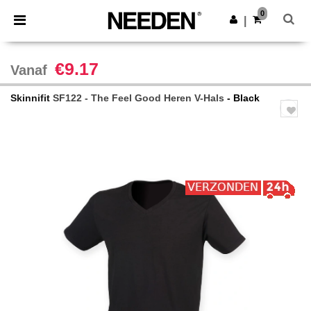
×
Needen-app
0
Download app
|
Betere prijzen in de app!
€9.17
Vanaf
Skinnifit
SF122 - The Feel Good Heren V-Hals
- Black
Previous
Next